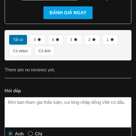
ĐÁNH GIÁ NGAY
Tất cả
5
4
3
2
1
Có video
Có ảnh
There are no reviews yet.
Hỏi đáp
Anh
Chị