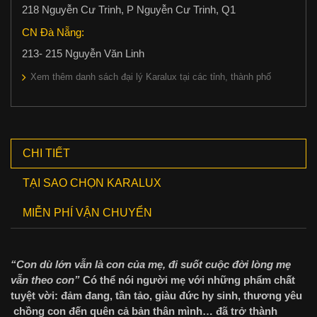
218 Nguyễn Cư Trinh, P Nguyễn Cư Trinh, Q1
CN Đà Nẵng:
213- 215 Nguyễn Văn Linh
Xem thêm danh sách đại lý Karalux tại các tỉnh, thành phố
CHI TIẾT
TẠI SAO CHỌN KARALUX
MIỄN PHÍ VẬN CHUYỂN
“Con dù lớn vẫn là con của mẹ, đi suốt cuộc đời lòng mẹ
vẫn theo con”
Có thể nói người mẹ với những phẩm chất
tuyệt vời: đảm đang, tần tảo, giàu đức hy sinh, thương yêu
chồng con đến quên cả bản thân mình… đã trở thành