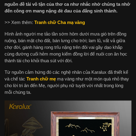
nguồn đề tài vô tận của thơ ca như nhắc nhở chúng ta nhớ
đến công ơn mang nặng đẻ đau của đấng sinh thành.
>> Xem thêm:
Tranh chữ Cha mạ vàng
Hình ảnh người mẹ tảo tần sớm hôm dưới mưa gió trên đồng
ruộng, bán mặt cho đất, bán lưng cho trời; lam lũ, vất vả giữa
chợ đời, gánh hàng rong trĩu nặng trên đôi vai gầy dạo khắp
cùng đường cuối hẻm mong kiếm đồng lời để nuôi con ăn học
thành tài cho khỏi thua sút với đời.
Từ nguồn cảm hứng đó các nghệ nhân của Karalux đã thiết kế
và chế tác
Tranh chữ mẹ
mạ vàng
như một món quà nhỏ thay
cho lời tri ân đến Mẹ, người phụ nữ tuyệt vời nhất trong lòng
mỗi chúng ta.