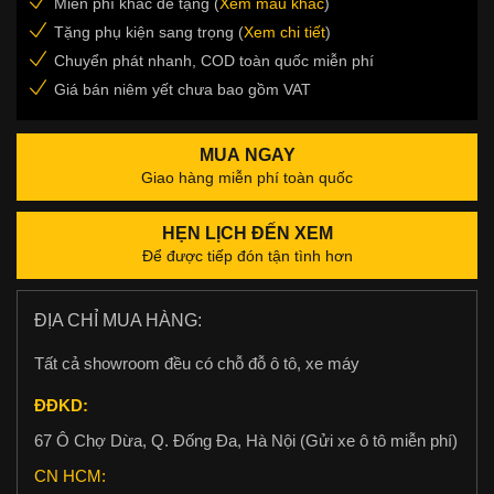
Miễn phí khắc đề tặng (
Xem mẫu khắc
)
Tặng phụ kiện sang trọng (
Xem chi tiết
)
Chuyển phát nhanh, COD toàn quốc miễn phí
Giá bán niêm yết chưa bao gồm VAT
MUA NGAY
Giao hàng miễn phí toàn quốc
HẸN LỊCH ĐẾN XEM
Để được tiếp đón tận tình hơn
ĐỊA CHỈ MUA HÀNG:
Tất cả showroom đều có chỗ đỗ ô tô, xe máy
ĐĐKD:
67 Ô Chợ Dừa, Q. Đống Đa, Hà Nội (Gửi xe ô tô miễn phí)
CN HCM: