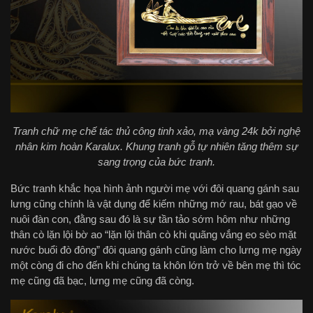
Tranh chữ mẹ chế tác thủ công tinh xảo, mạ vàng 24k bởi nghệ
nhân kim hoàn Karalux. Khung tranh gỗ tự nhiên tăng thêm sự
sang trọng của bức tranh.
Bức tranh khắc họa hình ảnh người mẹ với đôi quang gánh sau
lưng cũng chính là vật dụng để kiếm những mớ rau, bát gạo về
nuôi đàn con, đằng sau đó là sự tần tảo sớm hôm như những
thân cò lặn lội bờ ao “lặn lội thân cò khi quãng vắng eo sèo mặt
nước buổi đò đông” đôi quang gánh cũng làm cho lưng mẹ ngày
một còng đi cho đến khi chúng ta khôn lớn trở về bên mẹ thì tóc
mẹ cũng đã bạc, lưng mẹ cũng đã còng.