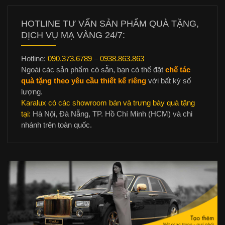
HOTLINE TƯ VẤN SẢN PHẨM QUÀ TẶNG,
DỊCH VỤ MẠ VÀNG 24/7:
Hotline:
090.373.6789
–
0938.863.863
Ngoài các sản phẩm có sẵn, bạn có thể đặt
chế tác
quà tặng theo yêu cầu thiết kế riêng
với bất kỳ số
lượng.
Karalux có các showroom bán và trưng bày quà tặng
tại:
Hà Nội, Đà Nẵng, TP. Hồ Chí Minh (HCM) và chi
nhánh trên toàn quốc.