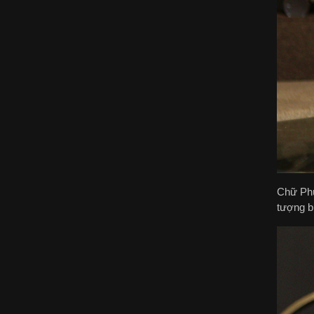
Chữ Phú
tượng bi