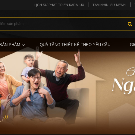
LỊCH SỬ PHÁT TRIỂN KARALUX
TẦM NHÌN, SỨ MỆNH
SẢN PHẨM
QUÀ TẶNG THIẾT KẾ THEO YÊU CẦU
GI