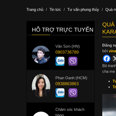
Trang chủ
/
Tin tức
/
Tư vấn phong thủy
/
Quà m
QUÀ 
HỖ TRỢ TRỰC TUYẾN
KAR
Đăng n
Văn Sơn (HN)
bởi
vin
0903736789
Bộ tran
cha mẹ 
Phan Oanh (HCM)
T
0938863863
T
Chăm sóc khách
hàng