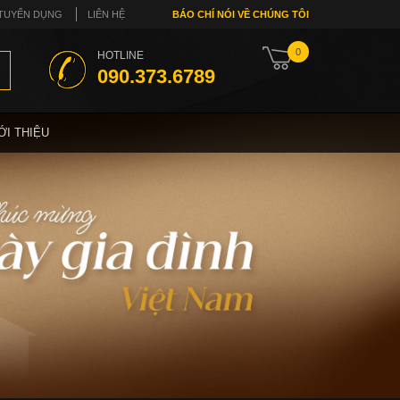
TUYỂN DỤNG
LIÊN HỆ
BÁO CHÍ NÓI VỀ CHÚNG TÔI
0
HOTLINE
090.373.6789
ỚI THIỆU