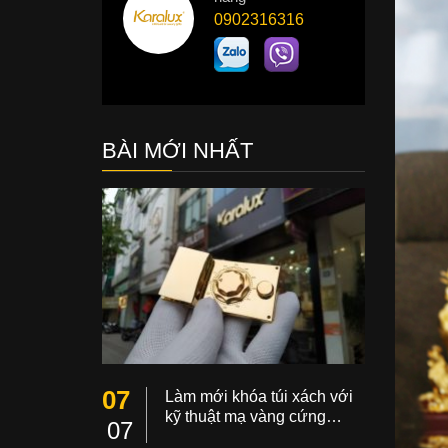
0902316316
BÀI MỚI NHẤT
07
Làm mới khóa túi xách với
kỹ thuật mạ vàng cứng…
07