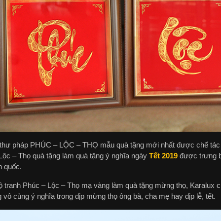
thư pháp PHÚC – LỘC – THỌ mẫu quà tặng mới nhất được chế tác bởi 
Lộc – Thọ quà tặng làm quà tặng ý nghĩa ngày
Tết 2019
được trưng b
n quốc.
ộ tranh Phúc – Lộc – Thọ mạ vàng làm quà tặng mừng thọ, Karalux 
 vô cùng ý nghĩa trong dịp mừng thọ ông bà, cha mẹ hay dịp lễ, tết.