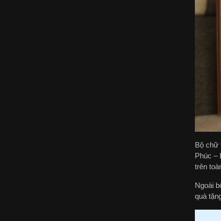
Bộ chữ 
Phúc – 
trên toà
Ngoài b
quà tặng