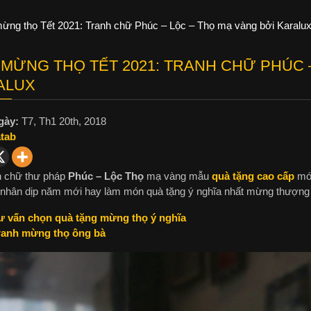
ừng thọ Tết 2021: Tranh chữ Phúc – Lộc – Thọ mạ vàng bởi Karalu
MỪNG THỌ TẾT 2021: TRANH CHỮ PHÚC –
ALUX
gày:
T7, Th1 20th, 2018
atab
h chữ thư pháp
Phúc – Lộc Thọ
mạ vàng mẫu
quà tặng cao cấp
mới
nhân dịp năm mới hay làm món quà tặng ý nghĩa nhất mừng thượng 
ư vấn chọn quà tặng mừng thọ ý nghĩa
ranh mừng thọ ông bà