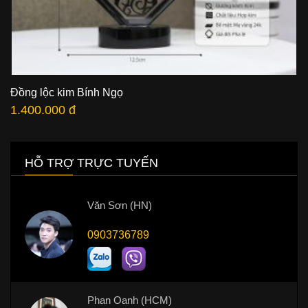
Đồng lộc kim Bính Ngọ
1.400.000 đ
HỖ TRỢ TRỰC TUYẾN
Văn Sơn (HN)
0903736789
Phan Oanh (HCM)