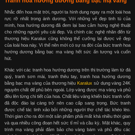
Tranh hoa hướng dương bằng bạc mạ vàng
Nhắc đến hoa mặt trời, người ta hình dung ngay ra một loài hoa
rực rỡ nhất trong ánh dương. Với những vẻ đẹp tinh tú của
mình, hoa hướng dương đã đem lại bao cảm hứng nghệ thuật
cho những người yêu cái đẹp. Và chính các nghệ nhân đến từ
thương hiệu Karalux cũng không thể cưỡng lại được vẻ đẹp
của loài hoa này. Vì thế nên mới có sự ra đời của bức tranh hoa
hướng dương bằng bạc mạ vàng hết sức ấn tượng và cuốn
hút.
Khác với các tranh hoa hướng dương trên thị trường làm từ đá
quý, tranh sơn mài, tranh thêu tay, tranh hoa hướng dương
bằng bạc mạ vàng của thương hiệu
Karalux
sử dụng vàng 24K
nguyên chất để phủ bên ngoài. Lớp vàng được mạ vàng và phủ
đều lên từng chi tiết của hoa. Chất liệu vàng khiến bức tranh vốn
đã độc đáo lại càng trở nên cao cấp sang trọng. Bức tranh
được chế tác tinh xảo bởi những người thợ chế tác khéo léo.
Thời gian cho ra đời một sản phẩm phải mất khá nhiều thời gian
và qua nhiều công đoạn hết sức tỉ mỉ và cầu kỳ. Mặt khác, quy
trình mạ vàng phải đảm bảo cho vàng bám và phủ đều các