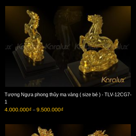
Tượng Ngựa phong thủy mạ vàng ( size bé ) - TLV-12CG7-
1
4.000.000
₫
9.500.000
₫
–