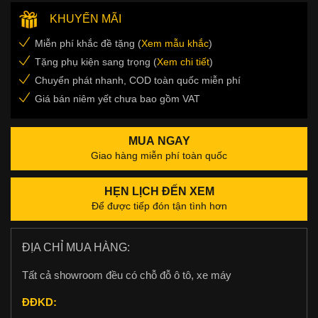
KHUYẾN MÃI
Miễn phí khắc đề tặng (
Xem mẫu khắc
)
Tặng phụ kiện sang trọng (
Xem chi tiết
)
Chuyển phát nhanh, COD toàn quốc miễn phí
Giá bán niêm yết chưa bao gồm VAT
MUA NGAY
Giao hàng miễn phí toàn quốc
HẸN LỊCH ĐẾN XEM
Để được tiếp đón tận tình hơn
ĐỊA CHỈ MUA HÀNG:
Tất cả showroom đều có chỗ đỗ ô tô, xe máy
ĐĐKD: