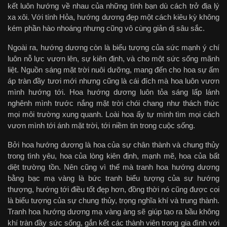
kết luôn hướng về nhau của những tình bạn dù cách trở địa lý
xa xôi. Với tính Hỏa, hướng dương đẹp một cách kiêu kỳ không
kém phần hào nhoáng nhưng cũng vô cùng giản dị sâu sắc.
Ngoài ra, hướng dương còn là biểu tượng của sức mạnh ý chí
luôn nỗ lực vươn lên, sự kiên định, và cho một sức sống mãnh
liệt. Nguồn sáng mặt trời nuôi dưỡng, mang đến cho hoa sự ấm
áp tràn đầy tươi mới nhưng cũng là cái đích mà hoa luôn vươn
mình hướng tới. Hoa hướng dương luôn tỏa sáng lấp lánh
nghênh mình trước nắng mặt trời chói chang như thách thức
mọi môi trường xung quanh. Loài hoa ấy tự mình tìm mọi cách
vươn mình tới ánh mặt trời, tới niềm tin trong cuộc sống.
Bởi hoa hướng dương là hoa của sự chân thành và chung thủy
trong tình yêu, hoa của lòng kiên định, mạnh mẽ, hoa của bất
diệt trường tồn. Nên cũng vì thế mà tranh hoa hướng dương
bằng bạc mạ vàng là bức tranh biểu tượng của sự hướng
thượng, hướng tới điều tốt đẹp hơn, đồng thời nó cũng được coi
là biểu tượng của sự chung thủy, trọng nghĩa khí và trung thành.
Tranh hoa hướng dương mạ vàng àng sẽ giúp tạo ra bầu không
khí tràn đầy sức sống, gắn kết các thành viên trong gia đình với