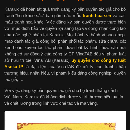
Karalux đã hoàn tất quá trình đăng ký bản quyền tác giả cho bộ
tranh “hoa khoe sắc” bao gồm các mẫu
tranh hoa sen
và các
mẫu tranh hoa khác. Việc đăng ký bản quyền được thực hiện
với mục đích bảo vệ quyền lợi sáng tạo và công nhận công lao
của các nghệ nhân tại Karalux. Mọi hành vi hành vi sao chép,
mạo danh tác giả, công bố, phân phối tác phẩm, sửa chữa, cắt
xén hoặc xuyên tạc tác phẩm dưới bất kỳ hình thức nào mà
không có sự đồng ý của công ty CP VinaTAB đều vi phạm luật
sở hữu trí tuệ. VinaTAB (Karalux)
ủy quyền cho công ty luật
Asoka IP
là đại diện của VinaTAB để xử lý các tranh chấp
thương hiệu, nhãn hiệu, vi phạm kiểu dáng công nghiệp, quyền
tác giả, …
Với việc đăng ký bản quyền tác giả cho bộ tranh thắng cảnh
Việt Nam, Karalux đã khẳng định được vị trí thương hiệu uy tín
và chất lượng trong lĩnh vực chế tác và mạ vàng.