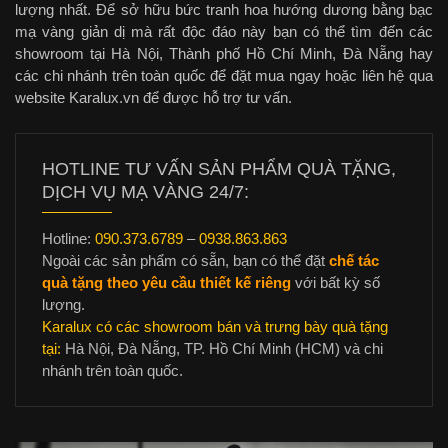
lượng nhất. Để sở hữu bức tranh hoa hướng dương bằng bạc
mạ vàng giản dị mà rất độc đáo này bạn có thể tìm đến các
showroom tại Hà Nội, Thành phố Hồ Chí Minh, Đà Nẵng hay
các chi nhánh trên toàn quốc để đặt mua ngay hoặc liên hệ qua
website Karalux.vn để được hỗ trợ tư vấn.
HOTLINE TƯ VẤN SẢN PHẨM QUÀ TẶNG,
DỊCH VỤ MẠ VÀNG 24/7:
Hotline:
090.373.6789
–
0938.863.863
Ngoài các sản phẩm có sẵn, bạn có thể đặt
chế tác
quà tặng theo yêu cầu thiết kế riêng
với bất kỳ số
lượng.
Karalux có các showroom bán và trưng bày quà tặng
tại:
Hà Nội, Đà Nẵng, TP. Hồ Chí Minh (HCM) và chi
nhánh trên toàn quốc.