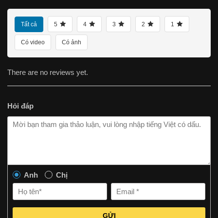
Tất cả
5
4
3
2
1
Có video
Có ảnh
There are no reviews yet.
Hỏi đáp
Anh
Chị
GỬI