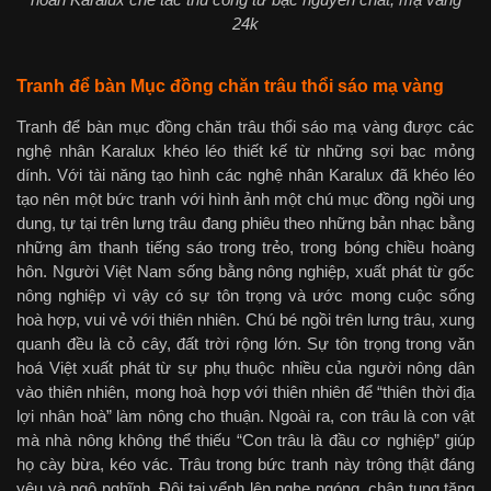
24k
Tranh để bàn Mục đồng chăn trâu thổi sáo mạ vàng
Tranh để bàn mục đồng chăn trâu thổi sáo mạ vàng được các
nghệ nhân Karalux khéo léo thiết kế từ những sợi bạc mỏng
dính. Với tài năng tạo hình các nghệ nhân Karalux đã khéo léo
tạo nên một bức tranh với hình ảnh một chú mục đồng ngồi ung
dung, tự tại trên lưng trâu đang phiêu theo những bản nhạc bằng
những âm thanh tiếng sáo trong trẻo, trong bóng chiều hoàng
hôn. Người Việt Nam sống bằng nông nghiệp, xuất phát từ gốc
nông nghiệp vì vậy có sự tôn trọng và ước mong cuộc sống
hoà hợp, vui vẻ với thiên nhiên. Chú bé ngồi trên lưng trâu, xung
quanh đều là cỏ cây, đất trời rộng lớn. Sự tôn trọng trong văn
hoá Việt xuất phát từ sự phụ thuộc nhiều của người nông dân
vào thiên nhiên, mong hoà hợp với thiên nhiên để “thiên thời địa
lợi nhân hoà” làm nông cho thuận. Ngoài ra, con trâu là con vật
mà nhà nông không thể thiếu “Con trâu là đầu cơ nghiệp” giúp
họ cày bừa, kéo vác. Trâu trong bức tranh này trông thật đáng
yêu và ngộ nghĩnh. Đôi tai vểnh lên nghe ngóng, chân tung tăng