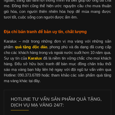
ngoãn, sáng tạo lanh lợi thông minh và biết giúp đỡ ông bà cha
mẹ. Đồng thời cũng thể hiện ước nguyện cầu cho mưa thuận
gió hòa, con người thiên nhiên hòa hợp để mùa mang được
tươi tốt, cuộc sống con người được ấm êm.
Địa chỉ bán tranh để bàn uy tín, chất lượng
Karalux – một trong những đơn vị mạ vàng với những sản
phẩm
quà tặng độc đáo
, phong phú và đa dạng đã cung cấp
cho các khách hàng trong và ngoài nước suốt hơn 10 năm qua.
Sự uy tín của
Karalux
đã là niềm tin vững chắc cho mọi khách
hàng. Đểu sở hữu bức tranh để bàn mục đồng chăn trâu thổi
sáo mạ vàng bạn hãy liên hệ ngay với đội ngũ tư vấn viên qua
Hotline: 090.373.6789 hoặc tham khảo các sản phẩm quà tặng
mạ vàng khác tại đây.
HOTLINE TƯ VẤN SẢN PHẨM QUÀ TẶNG,
DỊCH VỤ MẠ VÀNG 24/7: