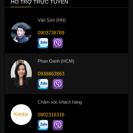
HỖ TRỢ TRỰC TUYẾN
Văn Sơn (HN)
0903736789
Phan Oanh (HCM)
0938863863
Chăm sóc khách hàng
0902316316