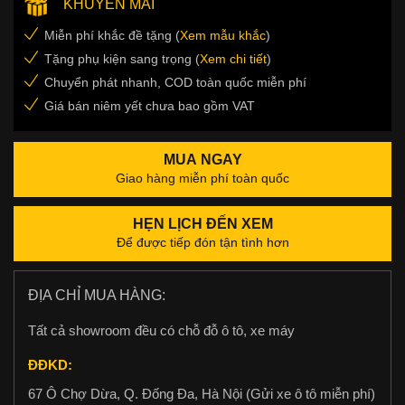
KHUYẾN MÃI
Miễn phí khắc đề tặng (
Xem mẫu khắc
)
Tặng phụ kiện sang trọng (
Xem chi tiết
)
Chuyển phát nhanh, COD toàn quốc miễn phí
Giá bán niêm yết chưa bao gồm VAT
MUA NGAY
Giao hàng miễn phí toàn quốc
HẸN LỊCH ĐẾN XEM
Để được tiếp đón tận tình hơn
ĐỊA CHỈ MUA HÀNG:
Tất cả showroom đều có chỗ đỗ ô tô, xe máy
ĐĐKD:
67 Ô Chợ Dừa, Q. Đống Đa, Hà Nội (Gửi xe ô tô miễn phí)