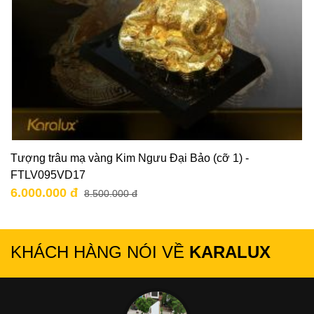
Tượng trâu mạ vàng Kim Ngưu Đại Bảo (cỡ 1) -
FTLV095VD17
6.000.000 đ
8.500.000 đ
KHÁCH HÀNG NÓI VỀ
KARALUX