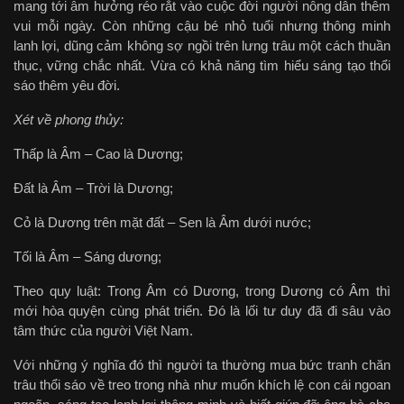
mang tới âm hưởng réo rắt vào cuộc đời người nông dân thêm
vui mỗi ngày. Còn những cậu bé nhỏ tuổi nhưng thông minh
lanh lợi, dũng cảm không sợ ngồi trên lưng trâu một cách thuần
thục, vững chắc nhất. Vừa có khả năng tìm hiểu sáng tạo thổi
sáo thêm yêu đời.
Xét về phong thủy:
Thấp là Âm – Cao là Dương;
Đất là Âm – Trời là Dương;
Cỏ là Dương trên mặt đất – Sen là Âm dưới nước;
Tối là Âm – Sáng dương;
Theo quy luật: Trong Âm có Dương, trong Dương có Âm thì
mới hòa quyện cùng phát triển. Đó là lối tư duy đã đi sâu vào
tâm thức của người Việt Nam.
Với những ý nghĩa đó thì người ta thường mua bức tranh chăn
trâu thổi sáo về treo trong nhà như muốn khích lệ con cái ngoan