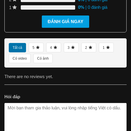
0%
| 0 đánh giá
1
ĐÁNH GIÁ NGAY
Tất cả
5
4
3
2
1
Có video
Có ảnh
There are no reviews yet.
Hỏi đáp