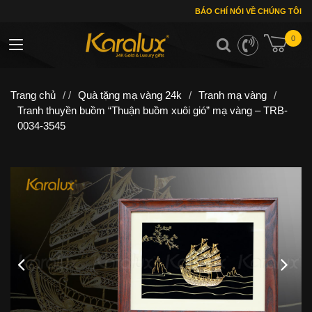
BÁO CHÍ NÓI VỀ CHÚNG TÔI
0
Toggle navigation
Trang chủ
/ /
Quà tặng mạ vàng 24k
/
Tranh mạ vàng
/
Tranh thuyền buồm “Thuận buồm xuôi gió” mạ vàng – TRB-
0034-3545