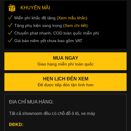
KHUYẾN MÃI
Miễn phí khắc đề tặng (
Xem mẫu khắc
)
Tặng phụ kiện sang trọng (
Xem chi tiết
)
Chuyển phát nhanh, COD toàn quốc miễn phí
Giá bán niêm yết chưa bao gồm VAT
MUA NGAY
Giao hàng miễn phí toàn quốc
HẸN LỊCH ĐẾN XEM
Để được tiếp đón tận tình hơn
ĐỊA CHỈ MUA HÀNG:
Tất cả showroom đều có chỗ đỗ ô tô, xe máy
ĐĐKD: