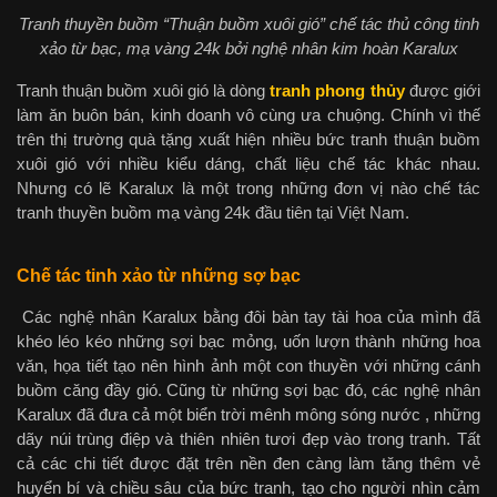
Tranh thuyền buồm “Thuận buồm xuôi gió” chế tác thủ công tinh
xảo từ bạc, mạ vàng 24k bởi nghệ nhân kim hoàn Karalux
Tranh thuận buồm xuôi gió là dòng
tranh phong thủy
được giới
làm ăn buôn bán, kinh doanh vô cùng ưa chuộng. Chính vì thế
trên thị trường quà tặng xuất hiện nhiều bức tranh thuận buồm
xuôi gió với nhiều kiểu dáng, chất liệu chế tác khác nhau.
Nhưng có lẽ Karalux là một trong những đơn vị nào chế tác
tranh thuyền buồm mạ vàng 24k đầu tiên tại Việt Nam.
Chế tác tinh xảo từ những sợ bạc
Các nghệ nhân Karalux bằng đôi bàn tay tài hoa của mình đã
khéo léo kéo những sợi bạc mỏng, uốn lượn thành những hoa
văn, họa tiết tạo nên hình ảnh một con thuyền với những cánh
buồm căng đầy gió. Cũng từ những sợi bạc đó, các nghệ nhân
Karalux đã đưa cả một biển trời mênh mông sóng nước , những
dãy núi trùng điệp và thiên nhiên tươi đẹp vào trong tranh. Tất
cả các chi tiết được đặt trên nền đen càng làm tăng thêm vẻ
huyển bí và chiều sâu của bức tranh, tạo cho người nhìn cảm