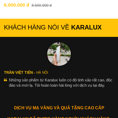
6.000.000 đ
8.500.000 đ
KHÁCH HÀNG NÓI VỀ
KARALUX
TRẦN VIỆT TIẾN -
HÀ NỘI
Những sản phẩm từ Karalux luôn có độ tinh xảo rất cao, độc
đáo và mới lạ. Tôi hoàn toàn hài lòng với dịch vụ tại đây.
DỊCH VỤ MẠ VÀNG VÀ QUÀ TẶNG CAO CẤP