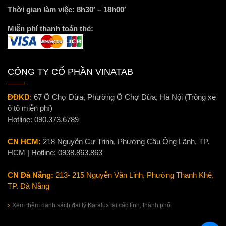
Thời gian làm việc: 8h30′ – 18h00′
Miễn phí thanh toán thẻ:
CÔNG TY CỔ PHẦN VINATAB
ĐĐKD
:
67 Ô Chợ Dừa, Phường Ô Chợ Dừa, Hà Nội (Trông xe
ô tô miễn phí)
Hotline:
090.373.6789
CN HCM:
218 Nguyễn Cư Trinh, Phường Cầu Ông Lãnh, TP.
HCM | Hotline:
0938.863.863
CN Đà Nẵng:
213- 215 Nguyễn Văn Linh, Phường Thanh Khê,
TP. Đà Nẵng
Xem thêm danh sách đại lý Karalux tại các tỉnh, thành phố