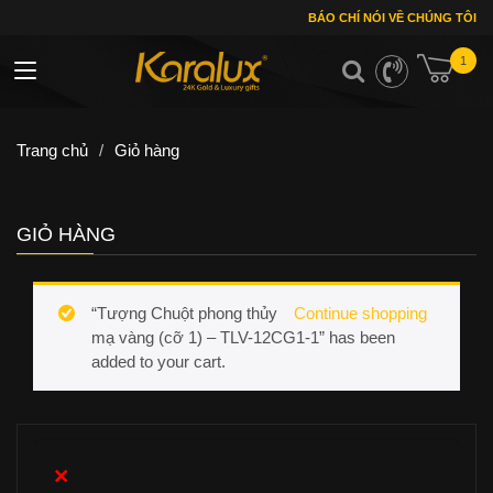
BÁO CHÍ NÓI VỀ CHÚNG TÔI
1
Toggle navigation
Trang chủ
/
Giỏ hàng
GIỎ HÀNG
“Tượng Chuột phong thủy
Continue shopping
mạ vàng (cỡ 1) – TLV-12CG1-1” has been
added to your cart.
×