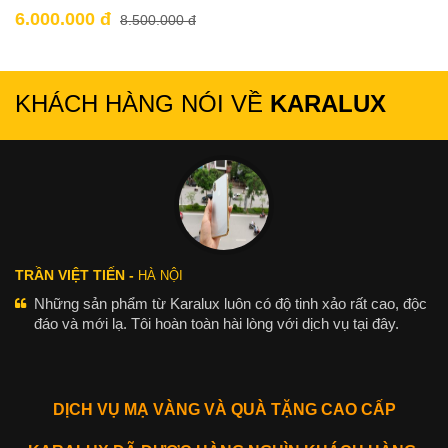
6.000.000 đ
8.500.000 đ
KHÁCH HÀNG NÓI VỀ
KARALUX
TRẦN VIỆT TIẾN -
HÀ NỘI
Những sản phẩm từ Karalux luôn có độ tinh xảo rất cao, độc
đáo và mới lạ. Tôi hoàn toàn hài lòng với dịch vụ tại đây.
DỊCH VỤ MẠ VÀNG VÀ QUÀ TẶNG CAO CẤP