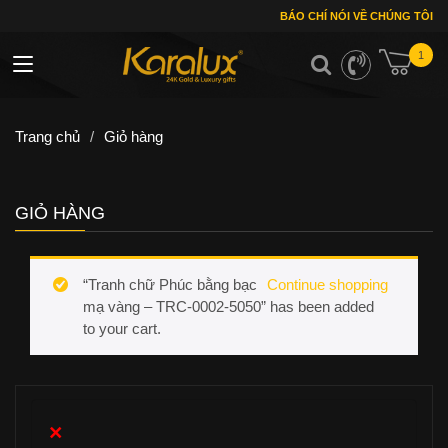
BÁO CHÍ NÓI VỀ CHÚNG TÔI
1
Toggle navigation
Trang chủ
/
Giỏ hàng
GIỎ HÀNG
“Tranh chữ Phúc bằng bạc
Continue shopping
mạ vàng – TRC-0002-5050” has been added
to your cart.
×