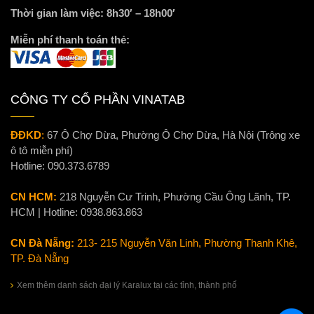
Thời gian làm việc: 8h30′ – 18h00′
Miễn phí thanh toán thẻ:
CÔNG TY CỔ PHẦN VINATAB
ĐĐKD
:
67 Ô Chợ Dừa, Phường Ô Chợ Dừa, Hà Nội (Trông xe
ô tô miễn phí)
Hotline:
090.373.6789
CN HCM:
218 Nguyễn Cư Trinh, Phường Cầu Ông Lãnh, TP.
HCM | Hotline:
0938.863.863
CN Đà Nẵng:
213- 215 Nguyễn Văn Linh, Phường Thanh Khê,
TP. Đà Nẵng
Xem thêm danh sách đại lý Karalux tại các tỉnh, thành phố