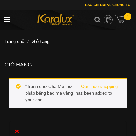
BÁO CHÍ NÓI VỀ CHÚNG TÔI
1
Toggle navigation
Trang chủ
/
Giỏ hàng
GIỎ HÀNG
“Tranh chữ Cha Mẹ thư
Continue shopping
pháp bằng bạc mạ vàng” has been added to
your cart.
×