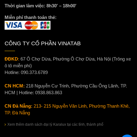
Thời gian làm việc: 8h30′ – 18h00′
Miễn phí thanh toán thẻ:
CÔNG TY CỔ PHẦN VINATAB
ĐĐKD
:
67 Ô Chợ Dừa, Phường Ô Chợ Dừa, Hà Nội (Trông xe
ô tô miễn phí)
Hotline:
090.373.6789
CN HCM:
218 Nguyễn Cư Trinh, Phường Cầu Ông Lãnh, TP.
HCM | Hotline:
0938.863.863
CN Đà Nẵng:
213- 215 Nguyễn Văn Linh, Phường Thanh Khê,
TP. Đà Nẵng
Xem thêm danh sách đại lý Karalux tại các tỉnh, thành phố