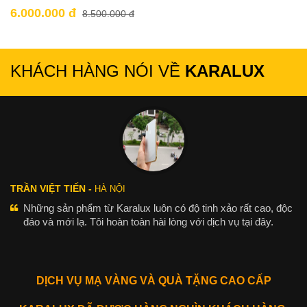
6.000.000 đ
8.500.000 đ
KHÁCH HÀNG NÓI VỀ
KARALUX
TRẦN VIỆT TIẾN -
HÀ NỘI
Những sản phẩm từ Karalux luôn có độ tinh xảo rất cao, độc
đáo và mới lạ. Tôi hoàn toàn hài lòng với dịch vụ tại đây.
DỊCH VỤ MẠ VÀNG VÀ QUÀ TẶNG CAO CẤP