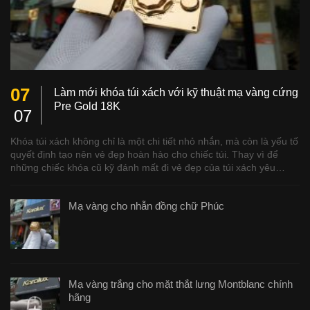
07
Làm mới khóa túi xách với kỹ thuật mạ vàng cứng
Pre Gold 18K
07
Khóa túi xách không chỉ là một chi tiết nhỏ nhắn, mà còn là yếu tố
quyết định tạo nên vẻ đẹp hoàn hảo cho chiếc túi. Thay vì để
những chiếc khóa cũ kỹ đánh mất đi vẻ đẹp của túi xách yêu…
Mạ vàng cho nhẫn đồng chữ Phúc
Mạ vàng trắng cho mặt thắt lưng Montblanc chính
hãng