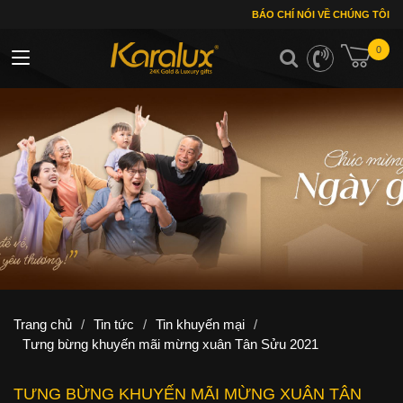
BÁO CHÍ NÓI VỀ CHÚNG TÔI
0
Toggle navigation
Trang chủ
/
Tin tức
/
Tin khuyến mại
/
Tưng bừng khuyến mãi mừng xuân Tân Sửu 2021
TƯNG BỪNG KHUYẾN MÃI MỪNG XUÂN TÂN