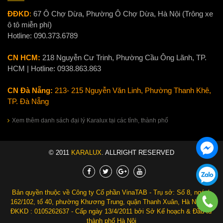
ĐĐKD
:
67 Ô Chợ Dừa, Phường Ô Chợ Dừa, Hà Nội (Trông xe
ô tô miễn phí)
Hotline:
090.373.6789
CN HCM:
218 Nguyễn Cư Trinh, Phường Cầu Ông Lãnh, TP.
HCM | Hotline:
0938.863.863
CN Đà Nẵng:
213- 215 Nguyễn Văn Linh, Phường Thanh Khê,
TP. Đà Nẵng
Xem thêm danh sách đại lý Karalux tại các tỉnh, thành phố
© 2011
KARALUX
. ALLRIGHT RESERVED
Bản quyền thuộc về Công ty Cổ phần VinaTAB - Trụ sở: Số 8, ngách
162/102, tổ 40, phường Khương Trung, quận Thanh Xuân, Hà Nội. Số
ĐKKD : 0105262637 - Cấp ngày 13/4/2011 bởi Sở Kế hoạch & Đầu tư
thành phố Hà Nội