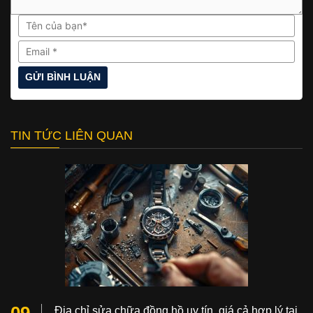
TIN TỨC LIÊN QUAN
09
Địa chỉ sửa chữa đồng hồ uy tín, giá cả hợp lý tại