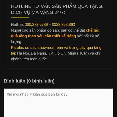
HOTLINE TƯ VẤN SẢN PHẨM QUÀ TẶNG,
DỊCH VỤ MẠ VÀNG 24/7:
Hotline:
090.373.6789
–
0938.863.863
Ngoài các sản phẩm có sẵn, bạn có thể đặt
chế tác
quà tặng theo yêu cầu thiết kế riêng
với bất kỳ số
lượng.
Karalux có các showroom bán và trưng bày quà tặng
tại:
Hà Nội, Đà Nẵng, TP. Hồ Chí Minh (HCM) và chi
nhánh trên toàn quốc.
Bình luận (0 bình luận)