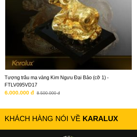
Tượng trâu mạ vàng Kim Ngưu Đại Bảo (cỡ 1) -
FTLV095VD17
6.000.000 đ
8.500.000 đ
KHÁCH HÀNG NÓI VỀ
KARALUX