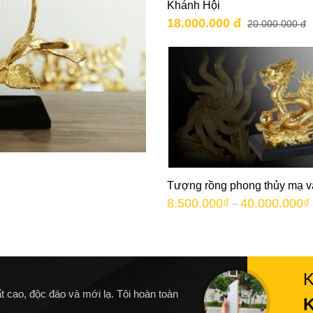
Khánh Hội
18.000.000 đ
20.000.000 đ
Tượng rồng phong thủy mạ 
8.500.000
₫
40.000.000
₫
–
t cao, độc đáo và mới lạ. Tôi hoàn toàn