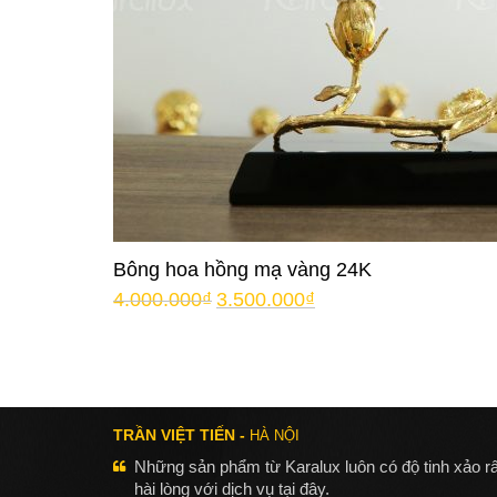
Bông hoa hồng mạ vàng 24K
4.000.000
₫
3.500.000
₫
TRẦN VIỆT TIẾN -
HÀ NỘI
Những sản phẩm từ Karalux luôn có độ tinh xảo rấ
hài lòng với dịch vụ tại đây.