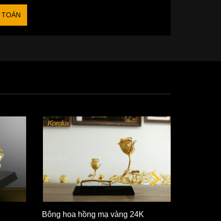
 TOÁN
Bông hoa hồng mạ vàng 24K
Bông hoa