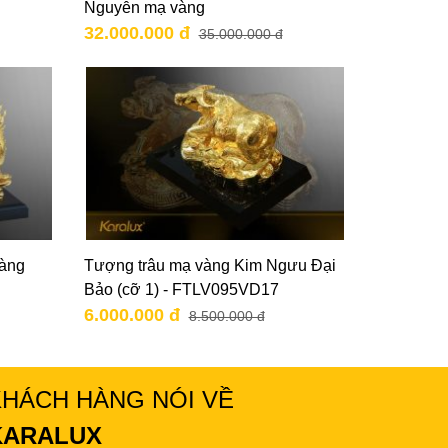
Nguyễn mạ vàng
32.000.000 đ
35.000.000 đ
vàng
Tượng trâu mạ vàng Kim Ngưu Đại
Bảo (cỡ 1) - FTLV095VD17
6.000.000 đ
8.500.000 đ
KHÁCH HÀNG NÓI VỀ
KARALUX