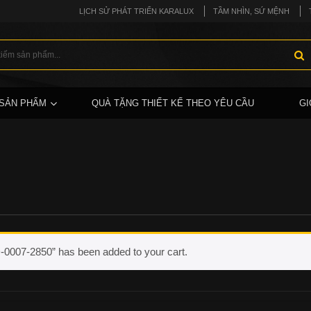
LỊCH SỬ PHÁT TRIỂN KARALUX
TẦM NHÌN, SỨ MỆNH
SẢN PHẨM
QUÀ TẶNG THIẾT KẾ THEO YÊU CẦU
GI
0007-2850” has been added to your cart.