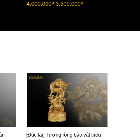
4.000.000
₫
3.500.000
₫
chụp thủy
3.500.00
ân
[Đúc lại] Tượng rồng bảo vật triều