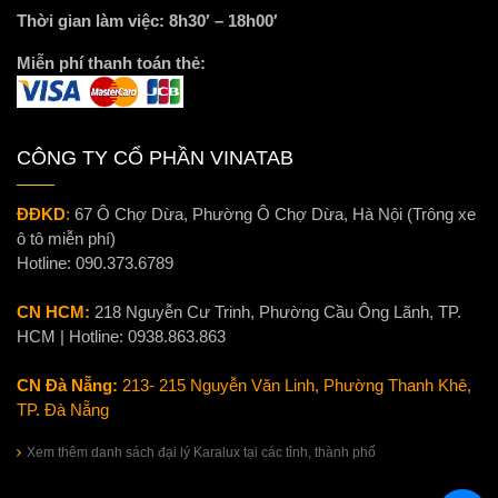
Thời gian làm việc: 8h30′ – 18h00′
Miễn phí thanh toán thẻ:
CÔNG TY CỔ PHẦN VINATAB
ĐĐKD
:
67 Ô Chợ Dừa, Phường Ô Chợ Dừa, Hà Nội (Trông xe
ô tô miễn phí)
Hotline:
090.373.6789
CN HCM:
218 Nguyễn Cư Trinh, Phường Cầu Ông Lãnh, TP.
HCM | Hotline:
0938.863.863
CN Đà Nẵng:
213- 215 Nguyễn Văn Linh, Phường Thanh Khê,
TP. Đà Nẵng
Xem thêm danh sách đại lý Karalux tại các tỉnh, thành phố