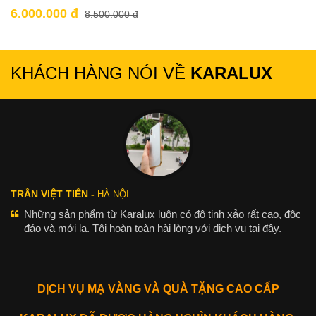
6.000.000 đ
8.500.000 đ
KHÁCH HÀNG NÓI VỀ
KARALUX
TRẦN VIỆT TIẾN -
HÀ NỘI
Những sản phẩm từ Karalux luôn có độ tinh xảo rất cao, độc
đáo và mới lạ. Tôi hoàn toàn hài lòng với dịch vụ tại đây.
DỊCH VỤ MẠ VÀNG VÀ QUÀ TẶNG CAO CẤP