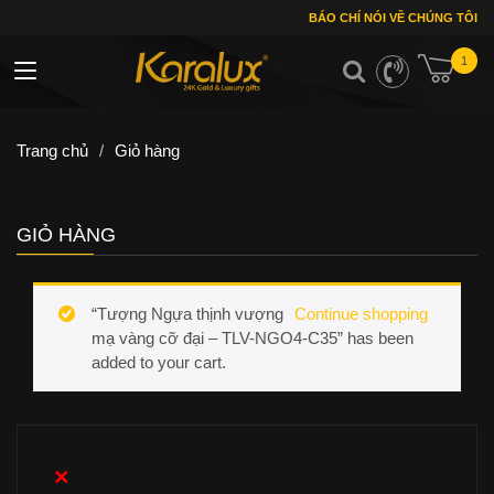
BÁO CHÍ NÓI VỀ CHÚNG TÔI
1
Toggle navigation
Trang chủ
/
Giỏ hàng
GIỎ HÀNG
“Tượng Ngựa thịnh vượng
Continue shopping
mạ vàng cỡ đại – TLV-NGO4-C35” has been
added to your cart.
×