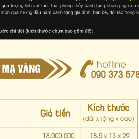
quà tượng linh vật tuổi Tuất phong thủy dành tặng những người 
m món quà mừng đầu năm dành tặng gia đình, bạn bè, đối tác trong
ớc chi tiết (kích thước chưa bao gồm đế):