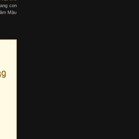
mang con
 năm Mậu