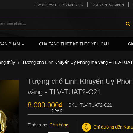
LỊCH SỬ PHÁT TRIỂN KARALUX
TẦM NHÌN, SỨ MỆNH
SẢN PHẨM
QUÀ TẶNG THIẾT KẾ THEO YÊU CẦU
GI
ong thủy
/
Tượng chó Linh Khuyển Uy Phong mạ vàng – TLV-TUA
Tượng chó Linh Khuyển Uy Pho
vàng - TLV-TUAT2-C21
8.000.000
₫
SKU:
TLV-TUAT2-C21
Tình trạng:
Còn hàng
Chỉ đường đến Kara