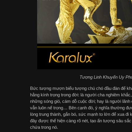
Tượng Linh Khuyển Uy Phon
Bức tượng mượn biểu tượng chú chó đầu đàn để khắc
hằng kính trọng trong đời: là người cha nghiêm khắc
những sóng gió, cám dỗ cuộc đời; hay là người lãnh
vẫn luôn nể trọng… Bên cạnh đó, ý nghĩa thường đượ
lòng trung thành, gắn bó, sức mạnh to lớn để xua đ
đây được thể hiện càng rõ nét, tạo ấn tượng sâu sắc 
chứa trong nó.