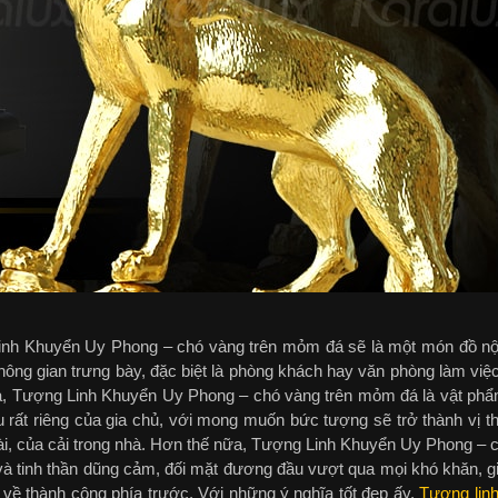
inh Khuyển Uy Phong – chó vàng trên mỏm đá sẽ là một món đồ nội
hông gian trưng bày, đặc biệt là phòng khách hay văn phòng làm việc
hĩa, Tượng Linh Khuyển Uy Phong – chó vàng trên mỏm đá là vật ph
u rất riêng của gia chủ, với mong muốn bức tượng sẽ trở thành vị t
tài, của cải trong nhà. Hơn thế nữa, Tượng Linh Khuyển Uy Phong – 
à tinh thần dũng cảm, đối mặt đương đầu vượt qua mọi khó khăn, g
 về thành công phía trước. Với những ý nghĩa tốt đẹp ấy,
Tượng linh