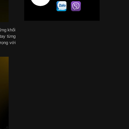
hững khối
tay từng
rọng với