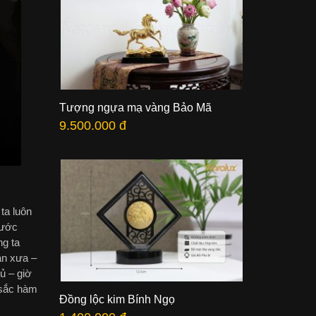
Tượng ngựa mạ vàng Bảo Mã
9.500.000 đ
ta luôn
rước
ng ta
àn xưa –
ủ – giờ
u sắc hàm
Đồng lộc kim Bính Ngọ