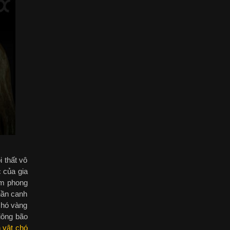
 thất vô
 của gia
ẩm phong
hần canh
chó vàng
iông bão
 vật chó