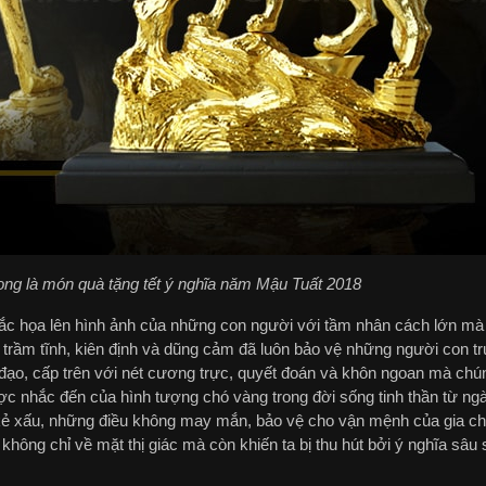
g là món quà tặng tết ý nghĩa năm Mậu Tuất 2018
 họa lên hình ảnh của những con người với tầm nhân cách lớn mà 
, trầm tĩnh, kiên định và dũng cảm đã luôn bảo vệ những người con t
 đạo, cấp trên với nét cương trực, quyết đoán và khôn ngoan mà chú
c nhắc đến của hình tượng chó vàng trong đời sống tinh thần từ ng
i kẻ xấu, những điều không may mắn, bảo vệ cho vận mệnh của gia ch
không chỉ về mặt thị giác mà còn khiến ta bị thu hút bởi ý nghĩa sâ