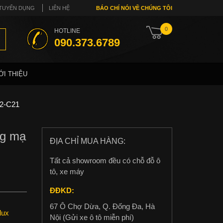
TUYỂN DỤNG
LIÊN HỆ
BÁO CHÍ NÓI VỀ CHÚNG TÔI
0
HOTLINE
090.373.6789
ỚI THIỆU
T2-C21
ng mạ
ĐỊA CHỈ MUA HÀNG:
Tất cả showroom đều có chỗ đỗ ô
tô, xe máy
ĐĐKD:
67 Ô Chợ Dừa, Q. Đống Đa, Hà
lux
Nội (Gửi xe ô tô miễn phí)