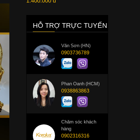
1.400.000 đ
HỖ TRỢ TRỰC TUYẾN
Văn Sơn (HN)
0903736789
Phan Oanh (HCM)
0938863863
Chăm sóc khách
hàng
0902316316