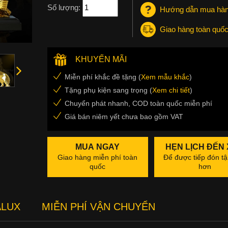
Số lượng:
Hướng dẫn mua hà
Giao hàng toàn quố
KHUYẾN MÃI
Miễn phí khắc đề tặng (
Xem mẫu khắc
)
Tặng phụ kiện sang trọng (
Xem chi tiết
)
Chuyển phát nhanh, COD toàn quốc miễn phí
Giá bán niêm yết chưa bao gồm VAT
MUA NGAY
HẸN LỊCH ĐẾN
Giao hàng miễn phí toàn
Để được tiếp đón tậ
quốc
hơn
ALUX
MIỄN PHÍ VẬN CHUYỂN