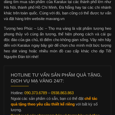
dàng tìm mua sản phẩm của Karalux tại các thành phố lớn như
Hà Nội, thành phố Hồ Chí Minh, Đà Nẵng hay tại các chi nhánh
khác trên toàn quốc. Cùng với đó, bạn cũng có thể được tư vấn
và đặt hàng trên website mavang.vn
Tượng heo Phúc – Lộc – Thọ mạ vàng là vật phẩm tượng heo
phong thủy vô cùng ấn tượng, thể hiện phong cách và cái gu
độc đáo của gia chủ, tô điểm cho không gian sống. Vậy nên hãy
đến với Karalux ngay bây giờ để chọn cho mình một bức tượng
heo dát vàng hoặc nhiều món đồ cao cấp khác cho dịp Tết
Nguyên Đán tới nhé!
HOTLINE TƯ VẤN SẢN PHẨM QUÀ TẶNG,
DỊCH VỤ MẠ VÀNG 24/7:
Hotline:
090.373.6789
–
0938.863.863
Ngoài các sản phẩm có sẵn, bạn có thể đặt
chế tác
quà tặng theo yêu cầu thiết kế riêng
với bất kỳ số
lượng.