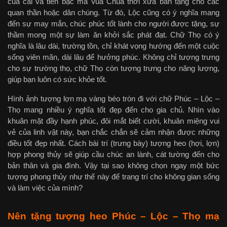
của cải và tiền bạc mà Vua Chúa thời xưa ban tặng cho các
quan thần hoặc dân chúng. Từ đó, Lộc cũng có ý nghĩa mang
đến sự may mắn, chúc phúc tốt lành cho người được tặng, sự
thầm mong một sự làm ăn khởi sắc phát đạt. Chữ Thọ có ý
nghĩa là lâu dài, trường tồn, chỉ khát vọng hướng đến một cuộc
sống viên mãn, dài lâu để hưởng phúc. Không chỉ tượng trưng
cho sự trường thọ, chữ Thọ còn tượng trưng cho năng lượng,
giúp bạn luôn có sức khỏe tốt.
Hình ảnh tượng lợn mạ vàng béo tròn đi với chữ Phúc – Lộc –
Thọ mang nhiều ý nghĩa tốt đẹp đến cho gia chủ. Nhìn vào
khuân mặt đầy hạnh phúc, đôi mắt biết cười, khuân miệng vui
vẻ của linh vật này, bạn chắc chắn sẽ cảm nhận được những
điều tốt đẹp nhất. Cách bài trí (trưng bày) tượng heo (hợi, lợn)
hợp phong thủy sẽ giúp cầu chúc an lành, cát tường đến cho
bản thân và gia đình. Vậy tại sao không chọn ngay một bức
tượng phong thủy như thế này để trang trí cho không gian sống
và làm việc của mình?
Nên tặng tượng heo Phúc – Lộc – Thọ mạ