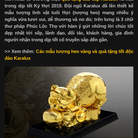
trong dịp tết Kỷ Hợi 2019. Đội ngũ Karalux đã lên thiết kế
mẫu tượng linh vật tuổi Hợi (tượng heo) mang nhiều ý
nghĩa vừa tươi vui, dễ thương và no đủ; trên lưng là 3 chữ
thư pháp Phúc Lộc Thọ với hàm ý gửi những lời chúc tốt
đẹp nhất tới sếp, lãnh đạo, đối tác, khách hàng, gia đình
người nhận trong dịp tết cổ truyền sắp đến gần.
>> Xem thêm:
Các mẫu tượng heo vàng và quà tặng tết độc
đáo Karalux