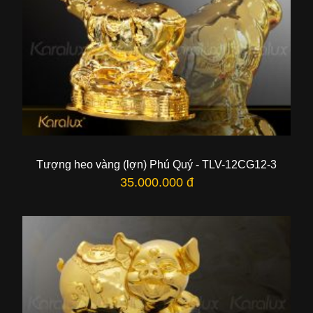
Tượng heo vàng (lợn) Phú Quý - TLV-12CG12-3
35.000.000 đ