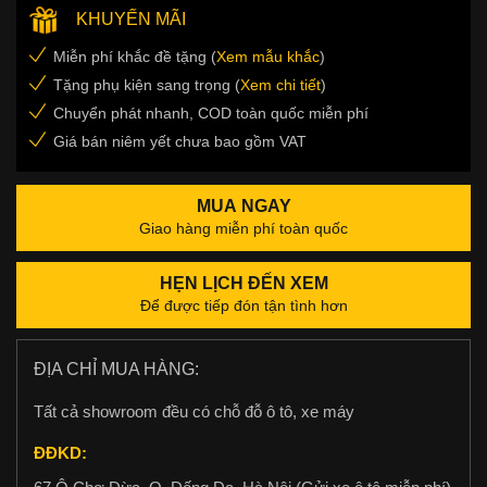
KHUYẾN MÃI
Miễn phí khắc đề tặng (
Xem mẫu khắc
)
Tặng phụ kiện sang trọng (
Xem chi tiết
)
Chuyển phát nhanh, COD toàn quốc miễn phí
Giá bán niêm yết chưa bao gồm VAT
MUA NGAY
Giao hàng miễn phí toàn quốc
HẸN LỊCH ĐẾN XEM
Để được tiếp đón tận tình hơn
ĐỊA CHỈ MUA HÀNG:
Tất cả showroom đều có chỗ đỗ ô tô, xe máy
ĐĐKD: