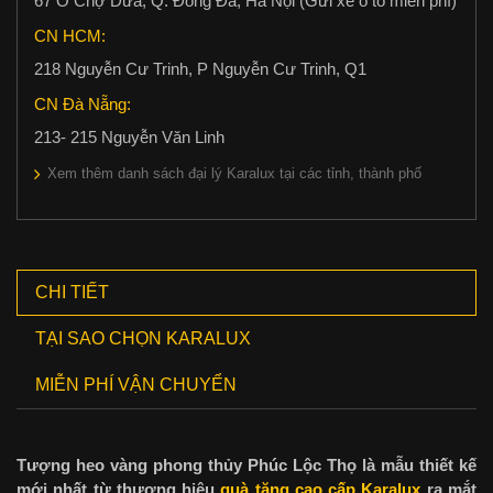
67 Ô Chợ Dừa, Q. Đống Đa, Hà Nội (Gửi xe ô tô miễn phí)
CN HCM:
218 Nguyễn Cư Trinh, P Nguyễn Cư Trinh, Q1
CN Đà Nẵng:
213- 215 Nguyễn Văn Linh
Xem thêm danh sách đại lý Karalux tại các tỉnh, thành phố
CHI TIẾT
TẠI SAO CHỌN KARALUX
MIỄN PHÍ VẬN CHUYỂN
Tượng heo vàng phong thủy Phúc Lộc Thọ là mẫu thiết kế
mới nhất từ thương hiệu
quà tặng cao cấp Karalux
ra mắt