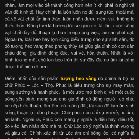
nhàn, làm mọi việc dễ thành công hơn nên ít khi phải lo nghĩ về
vấn đề kinh tế. Hay chính là luôn luôn no đủ, sung túc, thoải mái
cả về vật chất lẫn tinh thần, luôn nhận được niềm vui, không lo
thiếu thốn. Đồng thời là hướng tới sự giàu có, tài lộc, cuộc sống
vật chất đầy đủ, thuận lợi hơn trong công việc, làm ăn phát đạt.
Ngoài ra, loài heo hay lợn cũng biểu trưng cho sự sinh sản, do
đó tượng heo vàng theo phong thủy sẽ giúp gia đình có con đàn
cháu đống, gia đình đông đúc, vui vẻ, hòa thuận. Nhất là với
hình tượng một chú lợn béo tròn thì sự đầy đủ, no ấm lại càng
được thể hiện rõ hơn.
Điểm nhấn của sản phẩm
tượng heo vàng
đó chính là bộ ba
chữ Phúc – Lộc – Thọ. Phúc là biểu trưng cho sự may mắn,
sung sướng và hạnh phúc, là một ước mơ bình dị về một cuộc
sống yên bình, mong sao cho gia đình có đông người, có nhà,
nề nếp hiếu thuận, ấm êm, có ruộng đất, tài sản để làm ăn sinh
sống, thuận lợi, đồng thuận. Chữ phúc còn chỉ sự vui vẻ, no ấm,
an lành. Ngoài ra, Phúc còn mang ý nghĩa là điều hay, điều tốt,
do việc làm nhân đức mà ra. Chữ Lộc có ý nghĩa là thịnh vượng
và giàu có. Chính xác thì từ Lộc ám chỉ bổng lộc, có nghĩa là