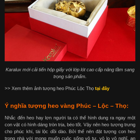
Karalux mới cải tiến hộp giấy với lớp lót cao cấp nâng tầm sang
trọng sản phẩm.
>> Xem thêm ảnh tượng heo Phúc Lộc Thọ
tại đây
Ý nghĩa tượng heo vàng Phúc – Lộc – Thọ:
Nhắc đến heo hay lợn người ta có thể hình dung ra ngay một
con vật có hình dáng tròn trịa, béo tốt. Vậy nên heo tượng trưng
cho phúc khí, tài lộc dồi dào. Bởi thế nên đặt tượng con heo
trong nhà với mong muốn cuộc sống vô tư, vô lo vô nghĩ, an