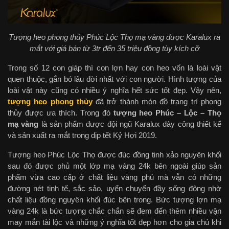
Tượng heo phong thủy Phúc Lộc Thọ mạ vàng được Karalux ra
mắt với giá bán từ 3tr đến 35 triệu đồng tùy kích cỡ
Trong số 12 con giáp thì con lợn hay con heo vốn là loài vật
quen thuộc, gắn bó lâu đời nhất với con người. Hình tượng của
loài vật này cũng có nhiều ý nghĩa hết sức tốt đẹp. Vậy nên,
tượng heo phong thủy
đã trở thành món đồ trang trí phong
thủy được ưa thích. Trong đó
tượng heo Phúc – Lộc – Thọ
mạ vàng
là sản phẩm được đội ngũ Karalux dày công thiết kế
và sản xuất ra mắt trong dịp tết Kỷ Hợi 2019.
Tượng heo Phúc Lộc Thọ được đúc đồng tinh xảo nguyên khối
sau đó được phủ một lớp mạ vàng 24k bên ngoài giúp sản
phẩm vừa cao cấp ở chất liệu vàng phủ mà vẫn có những
đường nét tinh tế, sắc sảo, uyển chuyển đầy sống động nhờ
chất liệu đồng nguyên khối đúc bên trong. Bức tượng lợn mạ
vàng 24k là bức tượng chắc chắn sẽ đem đến thêm nhiều vận
may mắn tài lộc và những ý nghĩa tốt đẹp hơn cho gia chủ khi