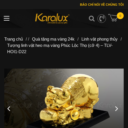
BÁO CHÍ NÓI VỀ CHÚNG TÔI
0
Toggle navigation
Trang chủ
/ /
Quà tặng mạ vàng 24k
/
Linh vật phong thủy
/
Tượng linh vật heo mạ vàng Phúc Lộc Thọ (cỡ 4) – TLV-
HOI1-D22