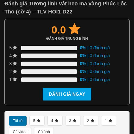
Đánh giá Tượng linh vật heo mạ vàng Phúc Lộc
Thọ (cỡ 4) – TLV-HOI1-D22
0.0
ĐÁNH GIÁ TRUNG BÌNH
0%
| 0 đánh giá
5
0%
| 0 đánh giá
4
0%
| 0 đánh giá
3
0%
| 0 đánh giá
2
0%
| 0 đánh giá
1
ĐÁNH GIÁ NGAY
Tất cả
5
4
3
2
1
Có video
Có ảnh