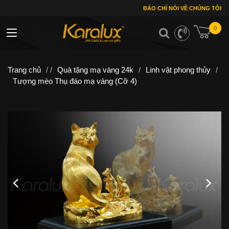
BÁO CHÍ NÓI VỀ CHÚNG TÔI
0
Toggle navigation
Trang chủ
/ /
Quà tặng mạ vàng 24k
/
Linh vật phong thủy
/
Tượng mèo Thụ đáo mạ vàng (Cỡ 4)