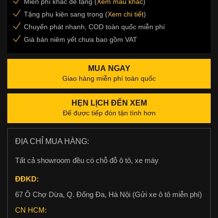
Miễn phí khắc đề tặng (
Xem mẫu khắc
)
Tặng phụ kiện sang trọng (
Xem chi tiết
)
Chuyển phát nhanh, COD toàn quốc miễn phí
Giá bán niêm yết chưa bao gồm VAT
MUA NGAY
Giao hàng miễn phí toàn quốc
HẸN LỊCH ĐẾN XEM
Để được tiếp đón tận tình hơn
ĐỊA CHỈ MUA HÀNG:
Tất cả showroom đều có chỗ đỗ ô tô, xe máy
ĐĐKD:
67 Ô Chợ Dừa, Q. Đống Đa, Hà Nội (Gửi xe ô tô miễn phí)
CN HCM: