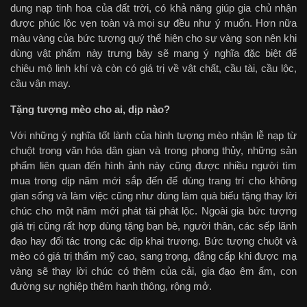
dung nạp tinh hoa của đất trời, có khả năng giúp gia chủ nhận
được phúc lộc vẹn toàn và mọi sự đều như ý muốn. Hơn nữa
màu vàng của bức tượng quý thể hiện cho sự vàng son nên khi
dùng vật phẩm này trưng bày sẽ mang ý nghĩa đặc biệt để
chiêu mộ linh khí và còn có giá trị về vật chất, cầu tài, cầu lộc,
cầu vận may.
Tặng tượng mèo cho ai, dịp nào?
Với những ý nghĩa tốt lành của hình tượng mèo nhận lễ nạp từ
chuột trong văn hóa dân gian và trong phong thủy, những sản
phẩm liên quan đến hình ảnh này cũng được nhiều người tìm
mua trong dịp năm mới sắp đến để dùng trang trí cho không
gian sống và làm việc cũng như dùng làm quà biếu tặng thay lời
chúc cho một năm mới phát tài phát lộc. Ngoài gia bức tượng
giá trị cũng rất hợp dùng tặng bạn bè, người thân, các sếp lãnh
đạo hay đối tác trong các dịp khai trương. Bức tượng chuột và
mèo có giá trị thẩm mỹ cao, sang trọng, đẳng cấp khi được mạ
vàng sẽ thay lời chúc có thêm của cải, gia đạo êm ấm, con
đường sự nghiệp thêm hanh thông, rộng mở.