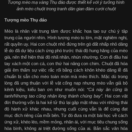
Tượng mèo mạ vàng Thụ đáo được thiết kế với ý tưởng hình
ảnh mèo chuột trong tranh dân gian đám cưới chuột
Tượng mèo Thụ đáo
Mèo là nhân vật trung tâm được khắc họa tạo sự chú ý tập
trung của người nhìn. Hình tượng mèo to lớn, mặt nghiêm nghị,
rất quyền uy. Hai con chuột nhỏ đứng trên gò đất nhấp nhô dâng
lễ do đã dự liệu cách ứng phó trước thái độ hung hăng của mèo
già, nên thể hiện thái độ nhã nhặn, nhún nhường. Con đi đầu hai
tay xách một con cá, con thứ hai nâng con chim. Chuột đã hóa
giải êm thấm sự việc rắc rối bằng cách khôn khéo dâng lễ đã
chuẩn bị sẵn cho mèo toàn món mà mèo thích. Mặc dù trong
lòng đã ưng thuận với lễ vật cống nạp nhưng mèo vẫn giả bộ
kênh kiệu, kiểu ban ơn như muốn nói:
“Cá này ăn cũng là
tanh/Nhưng tao cũng nhận lòng thành chúng bay”.
Hai con vật
đời thường vốn là hai kẻ tử thù lại gặp mặt nhau với những thái
độ hành xử khác nhau, nhưng cuối cùng vẫn là để cùng đạt
mục đích riêng của mỗi bên. Từ đó đưa ra một bài học về cách
ứng xử, khéo léo, mềm mỏng, nhân ái, với mục tiêu chung sống
hòa bình, không ai triệt đường sống của ai. Bản sắc văn hóa