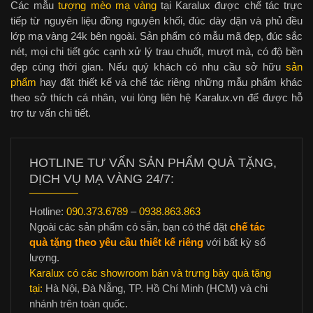
Các mẫu
tượng mèo mạ vàng
tại Karalux được chế tác trực
tiếp từ nguyên liệu đồng nguyên khối, đúc dày dặn và phủ đều
lớp mạ vàng 24k bên ngoài. Sản phẩm có mẫu mã đẹp, đúc sắc
nét, mọi chi tiết góc cạnh xử lý trau chuốt, mượt mà, có độ bền
đẹp cùng thời gian. Nếu quý khách có nhu cầu sở hữu
sản
phẩm
hay đặt thiết kế và chế tác riêng những mẫu phẩm khác
theo sở thích cá nhân, vui lòng liên hệ Karalux.vn để được hỗ
trợ tư vấn chi tiết.
HOTLINE TƯ VẤN SẢN PHẨM QUÀ TẶNG,
DỊCH VỤ MẠ VÀNG 24/7:
Hotline:
090.373.6789
–
0938.863.863
Ngoài các sản phẩm có sẵn, bạn có thể đặt
chế tác
quà tặng theo yêu cầu thiết kế riêng
với bất kỳ số
lượng.
Karalux có các showroom bán và trưng bày quà tặng
tại:
Hà Nội, Đà Nẵng, TP. Hồ Chí Minh (HCM) và chi
nhánh trên toàn quốc.