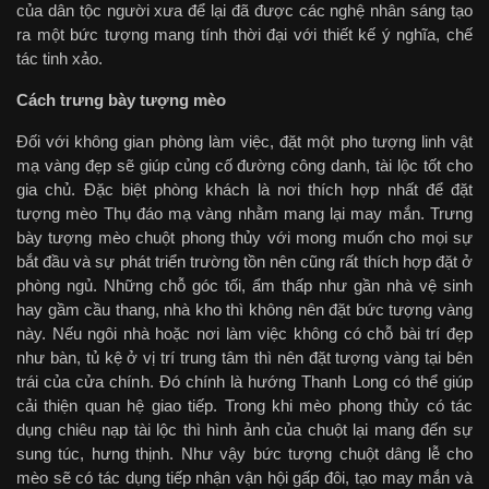
của dân tộc người xưa để lại đã được các nghệ nhân sáng tạo
ra một bức tượng mang tính thời đại với thiết kế ý nghĩa, chế
tác tinh xảo.
Cách trưng bày tượng mèo
Đối với không gian phòng làm việc, đặt một pho tượng linh vật
mạ vàng đẹp sẽ giúp củng cố đường công danh, tài lộc tốt cho
gia chủ. Đặc biệt phòng khách là nơi thích hợp nhất để đặt
tượng mèo Thụ đáo mạ vàng nhằm mang lại may mắn. Trưng
bày tượng mèo chuột phong thủy với mong muốn cho mọi sự
bắt đầu và sự phát triển trường tồn nên cũng rất thích hợp đặt ở
phòng ngủ. Những chỗ góc tối, ẩm thấp như gần nhà vệ sinh
hay gầm cầu thang, nhà kho thì không nên đặt bức tượng vàng
này. Nếu ngôi nhà hoặc nơi làm việc không có chỗ bài trí đẹp
như bàn, tủ kệ ở vị trí trung tâm thì nên đặt tượng vàng tại bên
trái của cửa chính. Đó chính là hướng Thanh Long có thể giúp
cải thiện quan hệ giao tiếp. Trong khi mèo phong thủy có tác
dụng chiêu nạp tài lộc thì hình ảnh của chuột lại mang đến sự
sung túc, hưng thịnh. Như vậy bức tượng chuột dâng lễ cho
mèo sẽ có tác dụng tiếp nhận vận hội gấp đôi, tạo may mắn và