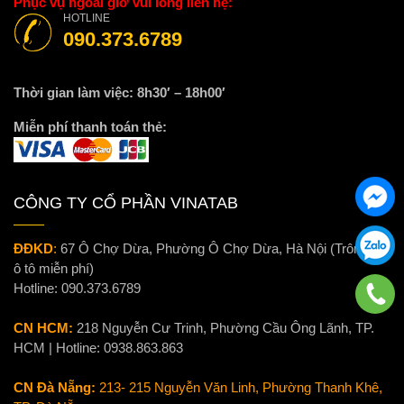
Phục vụ ngoài giờ vui lòng liên hệ:
HOTLINE
090.373.6789
Thời gian làm việc: 8h30′ – 18h00′
Miễn phí thanh toán thẻ:
CÔNG TY CỔ PHẦN VINATAB
ĐĐKD
:
67 Ô Chợ Dừa, Phường Ô Chợ Dừa, Hà Nội (Trông xe
ô tô miễn phí)
Hotline:
090.373.6789
CN HCM:
218 Nguyễn Cư Trinh, Phường Cầu Ông Lãnh, TP.
HCM | Hotline:
0938.863.863
CN Đà Nẵng:
213- 215 Nguyễn Văn Linh, Phường Thanh Khê,