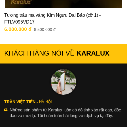
Tượng trâu mạ vàng Kim Ngưu Đại Bảo (cỡ 1) -
FTLV095VD17
6.000.000 đ
8.500.000 đ
KHÁCH HÀNG NÓI VỀ
KARALUX
TRẦN VIỆT TIẾN -
HÀ NỘI
Những sản phẩm từ Karalux luôn có độ tinh xảo rất cao, độc
đáo và mới lạ. Tôi hoàn toàn hài lòng với dịch vụ tại đây.