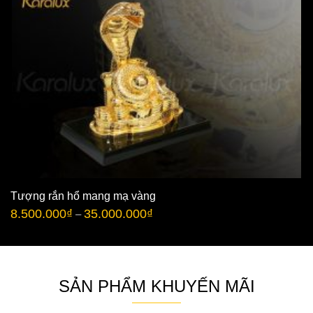
Tượng rắn hổ mang mạ vàng
8.500.000
₫
35.000.000
₫
–
SẢN PHẨM KHUYẾN MÃI