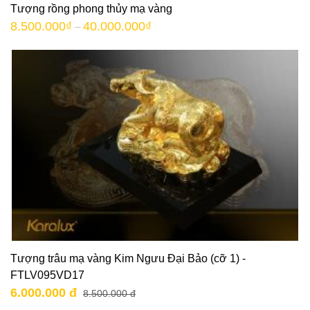
Tượng rồng phong thủy mạ vàng
8.500.000
₫
40.000.000
₫
–
Tượng trâu mạ vàng Kim Ngưu Đại Bảo (cỡ 1) -
FTLV095VD17
6.000.000 đ
8.500.000 đ