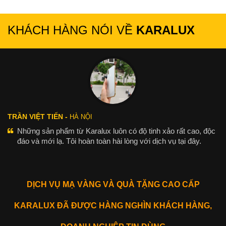
KHÁCH HÀNG NÓI VỀ
KARALUX
TRẦN VIỆT TIẾN -
HÀ NỘI
Những sản phẩm từ Karalux luôn có độ tinh xảo rất cao, độc
đáo và mới lạ. Tôi hoàn toàn hài lòng với dịch vụ tại đây.
DỊCH VỤ MẠ VÀNG VÀ QUÀ TẶNG CAO CẤP
KARALUX ĐÃ ĐƯỢC HÀNG NGHÌN KHÁCH HÀNG,