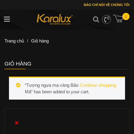
BÁO CHÍ NÓI VỀ CHÚNG TÔI
1
Toggle navigation
Trang chủ
/
Giỏ hàng
GIỎ HÀNG
“Tượng ngựa mạ vàng Bảo
Continue shopping
Mã” has been added to your cart.
×