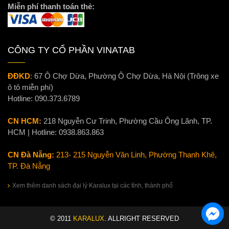
Miễn phí thanh toán thẻ:
CÔNG TY CỔ PHẦN VINATAB
ĐĐKD
:
67 Ô Chợ Dừa, Phường Ô Chợ Dừa, Hà Nội (Trông xe
ô tô miễn phí)
Hotline:
090.373.6789
CN HCM:
218 Nguyễn Cư Trinh, Phường Cầu Ông Lãnh, TP.
HCM | Hotline:
0938.863.863
CN Đà Nẵng:
213- 215 Nguyễn Văn Linh, Phường Thanh Khê,
TP. Đà Nẵng
Xem thêm danh sách đại lý Karalux tại các tỉnh, thành phố
© 2011
KARALUX
. ALLRIGHT RESERVED