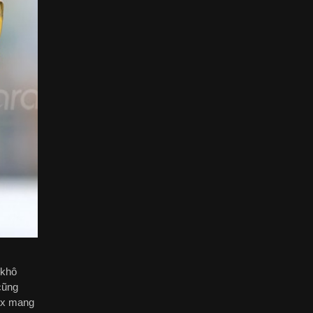
 khô
cũng
lux mang