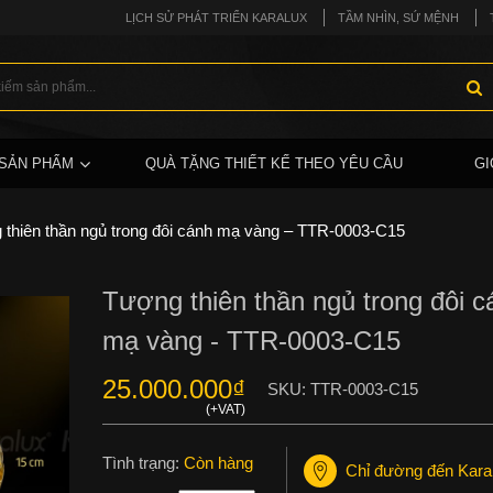
LỊCH SỬ PHÁT TRIỂN KARALUX
TẦM NHÌN, SỨ MỆNH
SẢN PHẨM
QUÀ TẶNG THIẾT KẾ THEO YÊU CẦU
GI
thiên thần ngủ trong đôi cánh mạ vàng – TTR-0003-C15
Tượng thiên thần ngủ trong đôi c
mạ vàng - TTR-0003-C15
25.000.000
₫
SKU:
TTR-0003-C15
Tình trạng:
Còn hàng
Chỉ đường đến Kara