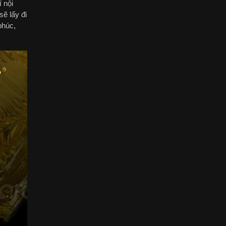
 nội
ẽ lấy đi
phúc,