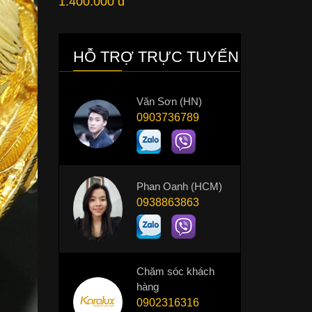
1.400.000 đ
HỖ TRỢ TRỰC TUYẾN
Văn Sơn (HN)
0903736789
Phan Oanh (HCM)
0938863863
Chăm sóc khách
hàng
0902316316