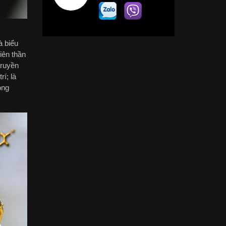
à biểu
iên thần
truyền
í; là
ong