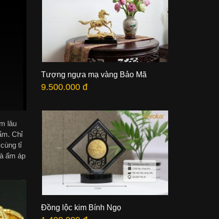
Tượng ngựa mạ vàng Bảo Mã
9.500.000 đ
m lâu
ẩm. Chỉ
cùng tỉ
và ấm áp
Đồng lộc kim Bính Ngọ