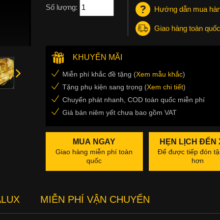
Số lượng:
Hướng dẫn mua hà
Giao hàng toàn quố
KHUYẾN MÃI
Miễn phí khắc đề tặng (
Xem mẫu khắc
)
Tặng phụ kiện sang trọng (
Xem chi tiết
)
Chuyển phát nhanh, COD toàn quốc miễn phí
Giá bán niêm yết chưa bao gồm VAT
MUA NGAY
HẸN LỊCH ĐẾN
Giao hàng miễn phí toàn
Để được tiếp đón tậ
quốc
hơn
ALUX
MIỄN PHÍ VẬN CHUYỂN