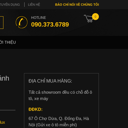
TUYỂN DỤNG
LIÊN HỆ
BÁO CHÍ NÓI VỀ CHÚNG TÔI
0
HOTLINE
090.373.6789
ỚI THIỆU
ánh
ĐỊA CHỈ MUA HÀNG:
Tất cả showroom đều có chỗ đỗ ô
tô, xe máy
ĐĐKD:
67 Ô Chợ Dừa, Q. Đống Đa, Hà
lux
Nội (Gửi xe ô tô miễn phí)