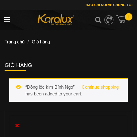
BÁO CHÍ NÓI VỀ CHÚNG TÔI
1
Toggle navigation
Trang chủ
/
Giỏ hàng
GIỎ HÀNG
“Đồng lộc kim Bính Ngọ”
Continue shopping
has been added to your cart.
×