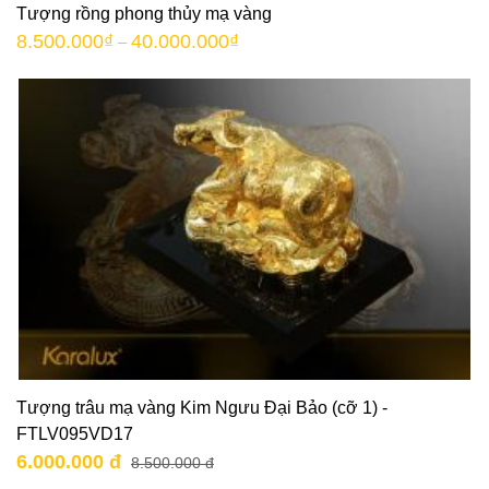
Tượng rồng phong thủy mạ vàng
8.500.000
₫
40.000.000
₫
–
Tượng trâu mạ vàng Kim Ngưu Đại Bảo (cỡ 1) -
FTLV095VD17
6.000.000 đ
8.500.000 đ