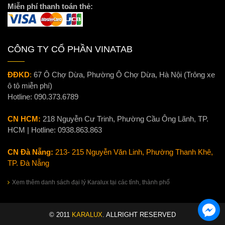
Miễn phí thanh toán thẻ:
CÔNG TY CỔ PHẦN VINATAB
ĐĐKD
:
67 Ô Chợ Dừa, Phường Ô Chợ Dừa, Hà Nội (Trông xe
ô tô miễn phí)
Hotline:
090.373.6789
CN HCM:
218 Nguyễn Cư Trinh, Phường Cầu Ông Lãnh, TP.
HCM | Hotline:
0938.863.863
CN Đà Nẵng:
213- 215 Nguyễn Văn Linh, Phường Thanh Khê,
TP. Đà Nẵng
Xem thêm danh sách đại lý Karalux tại các tỉnh, thành phố
© 2011
KARALUX
. ALLRIGHT RESERVED