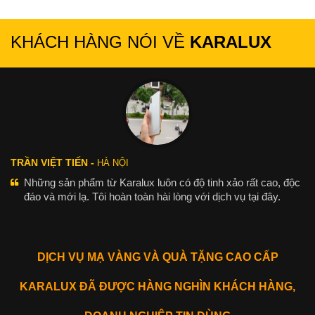
KHÁCH HÀNG NÓI VỀ
KARALUX
TRẦN VIỆT TIẾN -
HÀ NỘI
Những sản phẩm từ Karalux luôn có độ tinh xảo rất cao, độc
đáo và mới lạ. Tôi hoàn toàn hài lòng với dịch vụ tại đây.
DỊCH VỤ MẠ VÀNG VÀ QUÀ TẶNG CAO CẤP
KARALUX ĐÃ ĐƯỢC HÀNG NGHÌN KHÁCH HÀNG,