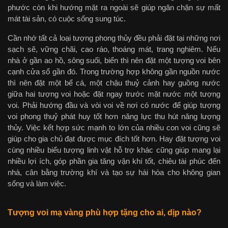
phước còn khi hướng mặt ra ngoài sẽ giúp ngăn chặn sự mất
mát tài sản, có cuộc sống sung túc.
Cần nhớ tất cả loại tượng phong thủy đều phải đặt tại những nơi
sạch sẽ, vững chãi, cao ráo, thoáng mát, trang nghiêm. Nếu
nhà ở gần ao hồ, sông suối, biển thì nên đặt một tượng voi bên
cạnh cửa sổ gần đó. Trong trường hợp không gần nguồn nước
thì nên đặt một bể cá, một chậu thuỷ cảnh hay guồng nước
giữa hai tượng voi hoặc đặt ngay trước mặt nước một tượng
voi. Phải hướng đầu và vòi voi về nơi có nước để giúp tượng
voi phong thuỷ phát huy tốt hơn năng lực thu hút năng lượng
thủy. Việc kết hợp sức mạnh to lớn của nhiều con voi cũng sẽ
giúp cho gia chủ đạt được mục đích tốt hơn. Hay đặt tượng voi
cùng nhiều biểu tượng linh vật hỗ trợ khác cũng giúp mang lại
nhiều lợi ích, góp phần gia tăng vận khí tốt, chiêu tài phúc đến
nhà, cân bằng trường khí và tạo sự hài hòa cho không gian
sống và làm việc.
Tượng voi mạ vàng phù hợp tặng cho ai, dịp nào?