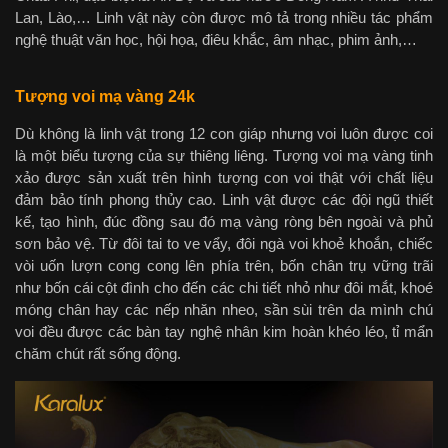
Lan, Lào,… Linh vật này còn được mô tả trong nhiều tác phẩm
nghệ thuật văn học, hội họa, điêu khắc, âm nhạc, phim ảnh,…
Tượng voi mạ vàng 24k
Dù không là linh vật trong 12 con giáp nhưng voi luôn được coi
là một biểu tượng của sự thiêng liêng. Tượng voi mạ vàng tinh
xảo được sản xuất trên hình tượng con voi thật với chất liệu
đảm bảo tính phong thủy cao. Linh vật được các đội ngũ thiết
kế, tạo hình, đúc đồng sau đó mạ vàng ròng bên ngoài và phủ
sơn bảo vệ. Từ đôi tai to ve vẩy, đôi ngà voi khoẻ khoắn, chiếc
vòi uốn lượn cong cong lên phía trên, bốn chân trụ vững trãi
như bốn cái cột đình cho đến các chi tiết nhỏ như đôi mắt, khoé
móng chân hay các nếp nhăn nheo, sần sùi trên da mình chú
voi đều được các bàn tay nghệ nhân kim hoàn khéo léo, tỉ mẩn
chăm chút rất sống động.