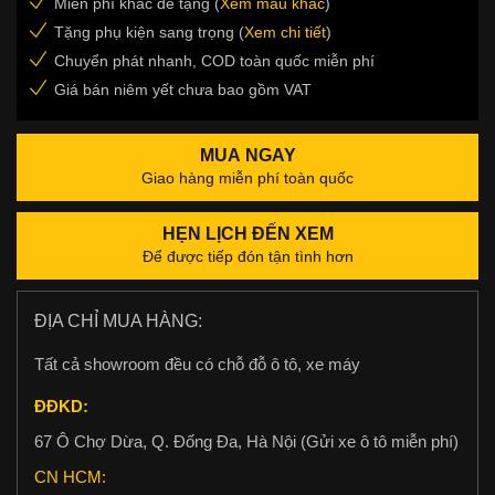
Miễn phí khắc đề tặng (
Xem mẫu khắc
)
Tặng phụ kiện sang trọng (
Xem chi tiết
)
Chuyển phát nhanh, COD toàn quốc miễn phí
Giá bán niêm yết chưa bao gồm VAT
MUA NGAY
Giao hàng miễn phí toàn quốc
HẸN LỊCH ĐẾN XEM
Để được tiếp đón tận tình hơn
ĐỊA CHỈ MUA HÀNG:
Tất cả showroom đều có chỗ đỗ ô tô, xe máy
ĐĐKD:
67 Ô Chợ Dừa, Q. Đống Đa, Hà Nội (Gửi xe ô tô miễn phí)
CN HCM: