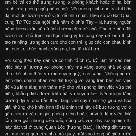
em bé thì có thể trưng tượng ở phòng khách hoặc ở hai bên
cánh cửa phòng ngủ phòng ngủ. Nếu mong sinh con trai thì hãy
đặt một đôi tượng voi ở vị trí dễ nhìn nhất. Theo sơ đồ Bát Quái,
cung Tử Túc của ngôi nhà nằm ở phía Tây – là hướng nguồn
năng lượng xấu sẽ có ảnh hưởng đến trẻ nhỏ. Cha mẹ nên đặt
tượng voi nhỏ trên bàn học đúng vị trí cung này để kích thích
tạo ra năng lượng tích cực cho con trẻ, giúp các con cháu bình
an, cao to, khỏe mạnh, sáng dạ, học tập tốt hơn.
Voi sống theo bầy đàn và có tính tổ chức, kỷ luật rất cao nên
việc bày trí tượng voi phong thủy mạ vàng trong nhà sẽ giúp
cho chủ nhân thúc vượng quyền quý, cao sang. Những người
lãnh đạo, doanh nhân nên đặt tượng voi vàng trên bàn làm việc
để vừa làm tăng tính thẩm mỹ cho văn phòng làm việc vừa thể
hiện, khẳng định được khí chất và quyền lực. Nếu muốn tăng
cường địa vị cho bản thân, tăng vận quý nhân trợ giúp và hóa
giải những khó khăn kinh tế tài chính thì hãy để bức tượng voi ở
gần cửa ra vào tư gia, phòng riêng hoặc tại vị trí làm việc. Mà
cần hoá giải những điều xấu, củng cố, vực dậy sự nghiệp thì
hãy đặt voi ở cung Quan Lộc (hướng Bắc). Hướng đặt tượng
voi mạ vàng gần cửa nhà mà quay mặt vào trong sẽ giúp rước