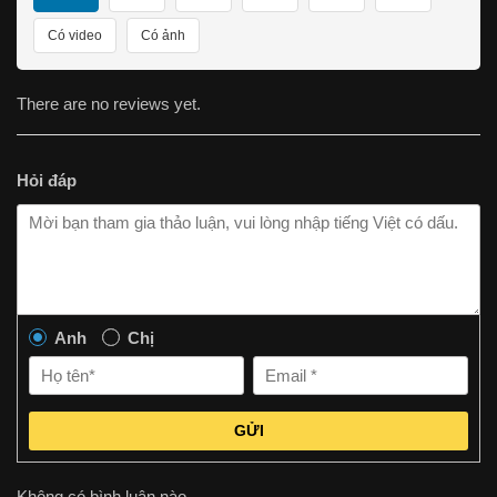
Có video
Có ảnh
There are no reviews yet.
Hỏi đáp
Anh
Chị
GỬI
Không có bình luận nào