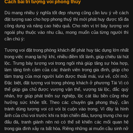
Cách bài trí tượng voi phong thủy
Dù mang nhiều ý nghĩa tốt đẹp nhưng cũng cần lưu ý về cách
đặt tượng sao cho hợp phong thuỷ thì mới phát huy được tối đa
công dụng và nâng cao hiệu quả. Cho nên vị trí bày tượng voi
ngoài phụ thuộc vào nhu cầu, mong muốn của từng người thì
cần chú ý:
Tượng voi đặt trong phòng khách để phát huy tác dụng lớn nhất
trong việc mang lại hỷ khí, nhiều điềm tốt lành, giúp chiêu tài hút
lộc. Trưng bày tượng voi trong ngôi nhà giúp tăng sự hòa hợp,
làm tăng tình cảm của các thành viên trong gia đình, giúp cho
tâm trạng của mọi người luôn được thoải mái, vui vẻ, cởi mở.
Đặc biệt, đặt tượng voi trong phòng khách ở phương Tài Vị có
thể giúp gia chủ được vượng vận thế, vượng tài lộc, đắc quý
nhân, trợ giúp phát triển sự nghiệp, lộc cát lâu bền cũng như
hưởng sức khỏe tốt. Theo các chuyên gia phong thuỷ, cần
tránh dùng tượng voi có vòi bị cuộn vào trong. Vì đây là hình
ảnh của chú voi trước khi ra trận chiến đấu, tượng trưng cho sự
đấu đá, tranh giành nên nó có thể sẽ khiến các mối quan hệ
trong gia đình xảy ra bất hòa. Riêng những ai muốn cầu sinh nở