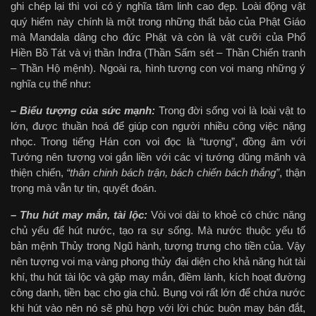
ghi chép lại thì voi có ý nghĩa tâm linh cao đẹp. Loài động vật
quý hiếm này chính là một trong những thất bảo của Phật Giáo
mà Mandala dâng cho đức Phật và còn là vật cưỡi của Phổ
Hiền Bồ Tát và vị thần Inđra (Thần Sấm sét – Thần Chiến tranh
– Thần Hộ mệnh). Ngoài ra, hình tượng con voi mang những ý
nghĩa cụ thể như:
– Biểu tượng của sức mạnh:
Trong đời sống voi là loài vật to
lớn, được thuần hoá để giúp con người nhiều công việc nặng
nhọc. Trong tiếng Hán con voi đọc là “tượng”, đồng âm với
Tướng nên tượng voi gắn liền với các vị tướng dũng mãnh và
thiện chiến,
“thân chinh bách trận, bách chiến bách thắng”
, thận
trọng mà vẫn tự tin, quyết đoán.
– Thu hút may mắn, tài lộc:
Vòi voi dài to khoẻ có chức năng
chủ yếu để hút nước, tạo ra sự sống. Mà nước thuộc yếu tố
bản mệnh Thủy trong Ngũ hành, tượng trưng cho tiền của. Vậy
nên tượng voi mạ vàng phong thủy đại diện cho khả năng hút tài
khí, thu hút tài lộc và gặp may mắn, điềm lành, kích hoạt đường
công danh, tiền bạc cho gia chủ. Bụng voi rất lớn để chứa nước
khi hút vào nên nó sẽ phù hợp với lời chúc buôn may bán đắt,