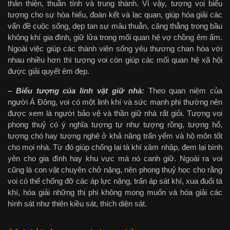
thân thiện, thuần tính và trung thành. Vì vậy, tượng voi biểu
tượng cho sự hòa hiếu, đoàn kết và lạc quan, giúp hóa giải các
vấn đề cuộc sống, dẹp tan sự mâu thuẫn, căng thẳng trong bầu
không khí gia đình, giữ lửa trong mối quan hệ vợ chồng êm ấm.
Ngoài việc giúp các thành viên sống yêu thương chan hòa với
nhau nhiều hơn thì tượng voi còn giúp các mối quan hệ xã hội
được giải quyết êm đẹp.
– Biểu tượng của linh vật giữ nhà:
Theo quan niệm của
người Á Đông, voi có một linh khí và sức mạnh phi thường nên
được xem là người bảo vệ và thần giữ nhà rất giỏi. Tượng voi
phong thuỷ có ý nghĩa tượng tự như tượng rồng, tượng hổ,
tượng chó hay tượng nghê ở khả năng trấn yểm và hộ môn tốt
cho mọi nhà. Từ đó giúp chống lại tà khí xâm nhập, đem lại bình
yên cho gia đình hay khu vực mà nó canh giữ. Ngoài ra voi
cũng là con vật chuyên chở nặng, nên phong thuỷ học cho rằng
voi có thể chống đỡ các áp lực nặng, trấn áp sát khí, xua đuổi tà
khí, hóa giải những thị phi không mong muốn và hóa giải các
hình sát như thiên kiều sát, thích diện sát.