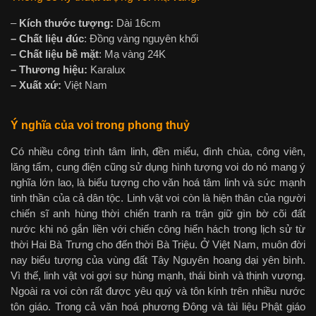
–
Kích thước tượng:
Dài 16cm
– Chất liệu đúc
: Đồng vàng nguyên khối
– Chất liệu bề mặt
: Mạ vàng 24K
– Thương hiệu:
Karalux
– Xuất xứ:
Việt Nam
Ý nghĩa của voi trong phong thuỷ
Có nhiều công trình tâm linh, đền miếu, đình chùa, công viên,
lăng tẩm, cung điện cũng sử dụng hình tượng voi do nó mang ý
nghĩa lớn lao, là biểu tượng cho văn hoá tâm linh và sức mạnh
tinh thần của cả dân tộc. Linh vật voi còn là hiện thân của người
chiến sĩ anh hùng thời chiến tranh ra trận giữ gìn bờ cõi đất
nước khi nó gắn liền với chiến công hiển hách trong lịch sử từ
thời Hai Bà Trưng cho đến thời Bà Triệu. Ở Việt Nam, muôn đời
nay biểu tượng của vùng đất Tây Nguyên hoang dại yên bình.
Vì thế, linh vật voi gợi sự hùng mạnh, thái bình và thịnh vượng.
Ngoài ra voi còn rất được yêu quý và tôn kính trên nhiều nước
tôn giáo. Trong cả văn hoá phương Đông và tài liệu Phật giáo