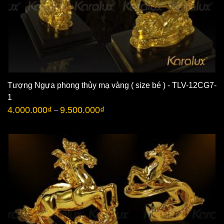
Tượng Ngựa phong thủy mạ vàng ( size bé ) - TLV-12CG7-
1
4.000.000
₫
9.500.000
₫
–