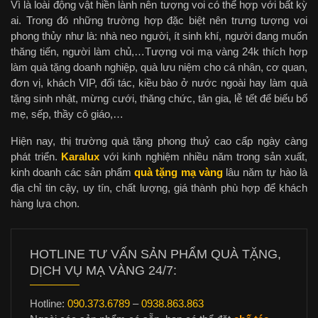
Vì là loài động vật hiền lành nên tượng voi có thể hợp với bất kỳ
ai. Trong đó những trường hợp đặc biệt nên trưng tượng voi
phong thủy như là: nhà neo người, ít sinh khí, người đang muốn
thăng tiến, người làm chủ,…Tượng voi mạ vàng 24k thích hợp
làm quà tặng doanh nghiệp, quà lưu niệm cho cá nhân, cơ quan,
đơn vị, khách VIP, đối tác, kiều bào ở nước ngoài hay làm quà
tặng sinh nhật, mừng cưới, thăng chức, tân gia, lễ tết để biếu bố
mẹ, sếp, thầy cô giáo,…
Hiện nay, thị trường quà tặng phong thuỷ cao cấp ngày càng
phát triển.
Karalux
với kinh nghiệm nhiều năm trong sản xuất,
kinh doanh các sản phẩm
quà tặng mạ vàng
lâu năm tự hào là
địa chỉ tin cậy, uy tín, chất lượng, giá thành phù hợp để khách
hàng lựa chọn.
HOTLINE TƯ VẤN SẢN PHẨM QUÀ TẶNG,
DỊCH VỤ MẠ VÀNG 24/7:
Hotline:
090.373.6789
–
0938.863.863