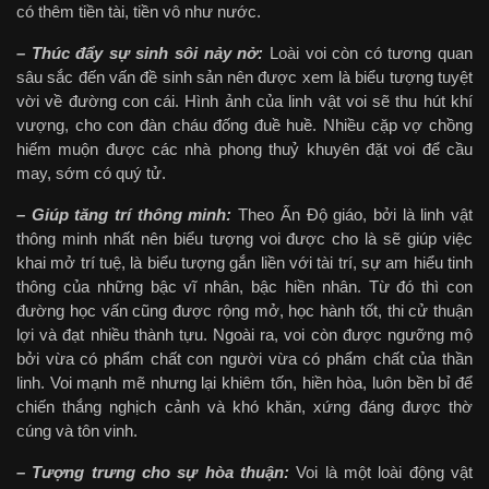
có thêm tiền tài, tiền vô như nước.
– Thúc đẩy sự sinh sôi nảy nở:
Loài voi còn có tương quan
sâu sắc đến vấn đề sinh sản nên được xem là biểu tượng tuyệt
vời về đường con cái. Hình ảnh của linh vật voi sẽ thu hút khí
vượng, cho con đàn cháu đống đuề huề. Nhiều cặp vợ chồng
hiếm muộn được các nhà phong thuỷ khuyên đặt voi để cầu
may, sớm có quý tử.
– Giúp tăng trí thông minh:
Theo Ấn Độ giáo, bởi là linh vật
thông minh nhất nên biểu tượng voi được cho là sẽ giúp việc
khai mở trí tuệ, là biểu tượng gắn liền với tài trí, sự am hiểu tinh
thông của những bậc vĩ nhân, bậc hiền nhân. Từ đó thì con
đường học vấn cũng được rộng mở, học hành tốt, thi cử thuận
lợi và đạt nhiều thành tựu. Ngoài ra, voi còn được ngưỡng mộ
bởi vừa có phẩm chất con người vừa có phẩm chất của thần
linh. Voi mạnh mẽ nhưng lại khiêm tốn, hiền hòa, luôn bền bỉ để
chiến thắng nghịch cảnh và khó khăn, xứng đáng được thờ
cúng và tôn vinh.
– Tượng trưng cho sự hòa thuận:
Voi là một loài động vật