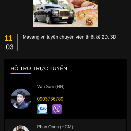
11
Mavang.vn tuyển chuyên viên thiết kế 2D, 3D
03
HỖ TRỢ TRỰC TUYẾN
Văn Sơn (HN)
0903736789
Phan Oanh (HCM)