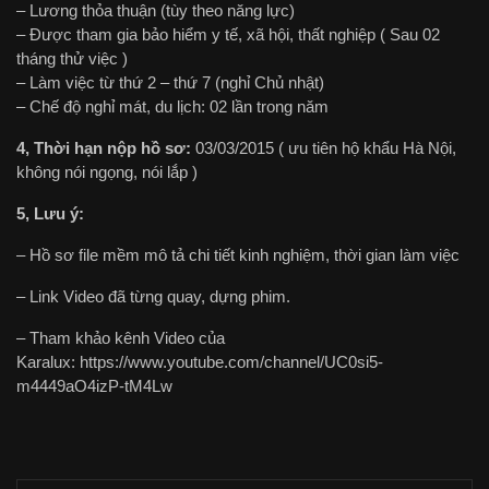
– Lương thỏa thuận (tùy theo năng lực)
– Được tham gia bảo hiểm y tế, xã hội, thất nghiệp ( Sau 02
tháng thử việc )
– Làm việc từ thứ 2 – thứ 7 (nghỉ Chủ nhật)
– Chế độ nghỉ mát, du lịch: 02 lần trong năm
4, Thời hạn nộp hồ sơ:
03/03/2015 ( ưu tiên hộ khẩu Hà Nội,
không nói ngọng, nói lắp )
5, Lưu ý:
– Hồ sơ file mềm mô tả chi tiết kinh nghiệm, thời gian làm việc
– Link Video đã từng quay, dựng phim.
– Tham khảo kênh Video của
Karalux: https://www.youtube.com/channel/UC0si5-
m4449aO4izP-tM4Lw