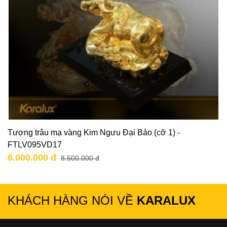
Tượng trâu mạ vàng Kim Ngưu Đại Bảo (cỡ 1) -
FTLV095VD17
6.000.000 đ
8.500.000 đ
KHÁCH HÀNG NÓI VỀ
KARALUX