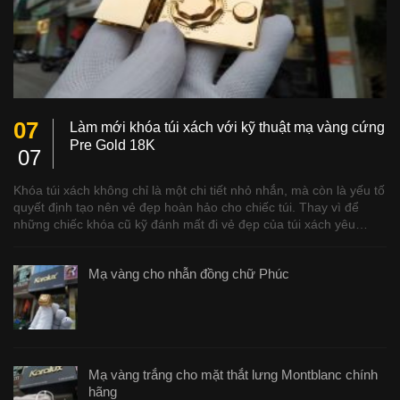
07
Làm mới khóa túi xách với kỹ thuật mạ vàng cứng
Pre Gold 18K
07
Khóa túi xách không chỉ là một chi tiết nhỏ nhắn, mà còn là yếu tố
quyết định tạo nên vẻ đẹp hoàn hảo cho chiếc túi. Thay vì để
những chiếc khóa cũ kỹ đánh mất đi vẻ đẹp của túi xách yêu…
Mạ vàng cho nhẫn đồng chữ Phúc
Mạ vàng trắng cho mặt thắt lưng Montblanc chính
hãng