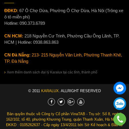
ĐĐKD
:
67 Ô Chợ Dừa, Phường Ô Chợ Dừa, Hà Nội (Trông xe
ô tô miễn phí)
Hotline:
090.373.6789
CN HCM:
218 Nguyễn Cư Trinh, Phường Cầu Ông Lãnh, TP.
HCM | Hotline:
0938.863.863
CN Đà Nẵng:
213- 215 Nguyễn Văn Linh, Phường Thanh Khê,
TP. Đà Nẵng
Xem thêm danh sách đại lý Karalux tại các tỉnh, thành phố
© 2011
KARALUX
. ALLRIGHT RESERVED
Bản quyền thuộc về Công ty Cổ phần VinaTAB - Trụ sở: Số 8, ngách
162/102, tổ 40, phường Khương Trung, quận Thanh Xuân, Hà Nội. Số
ĐKKD : 0105262637 - Cấp ngày 13/4/2011 bởi Sở Kế hoạch & Đầu tư