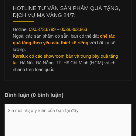
HOTLINE TƯ VẤN SẢN PHẨM QUÀ TẶNG,
DỊCH VỤ MẠ VÀNG 24/7:
Hotline:
090.373.6789
–
0938.863.863
Ngoài các sản phẩm có sẵn, bạn có thể đặt
chế tác
quà tặng theo yêu cầu thiết kế riêng
với bất kỳ số
lượng.
Karalux có các showroom bán và trưng bày quà tặng
tại:
Hà Nội, Đà Nẵng, TP. Hồ Chí Minh (HCM) và chi
nhánh trên toàn quốc.
Bình luận (0 bình luận)