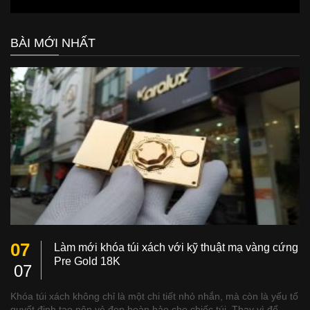
BÀI MỚI NHẤT
07
Làm mới khóa túi xách với kỹ thuật mạ vàng cứng
Pre Gold 18K
07
Khóa túi xách không chỉ là một chi tiết nhỏ nhắn, mà còn là yếu tố
quyết định tạo nên vẻ đẹp hoàn hảo cho chiếc túi. Thay vì để