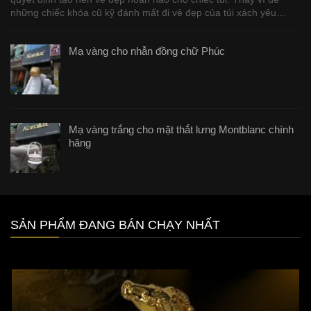
những chiếc khóa cũ kỹ đánh mất đi vẻ đẹp của túi xách yêu…
Mạ vàng cho nhẫn đồng chữ Phúc
Mạ vàng trắng cho mặt thắt lưng Montblanc chính
hãng
SẢN PHẨM ĐANG BÁN CHẠY NHẤT