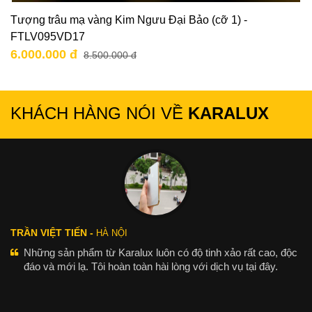
Tượng trâu mạ vàng Kim Ngưu Đại Bảo (cỡ 1) -
FTLV095VD17
6.000.000 đ
8.500.000 đ
KHÁCH HÀNG NÓI VỀ
KARALUX
TRẦN VIỆT TIẾN -
HÀ NỘI
Những sản phẩm từ Karalux luôn có độ tinh xảo rất cao, độc
đáo và mới lạ. Tôi hoàn toàn hài lòng với dịch vụ tại đây.