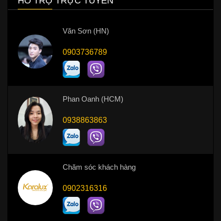
HỖ TRỢ TRỰC TUYẾN
Văn Sơn (HN)
0903736789
Phan Oanh (HCM)
0938863863
Chăm sóc khách hàng
0902316316