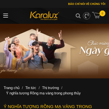
BÁO CHÍ NÓI VỀ CHÚNG TÔI
0
Toggle navigation
Trang chủ
/
Tin tức
/
Thị trường
/
Ý nghĩa tượng Rồng mạ vàng trong phong thủy
Ý NGHĨA TƯỢNG RỒNG MẠ VÀNG TRONG