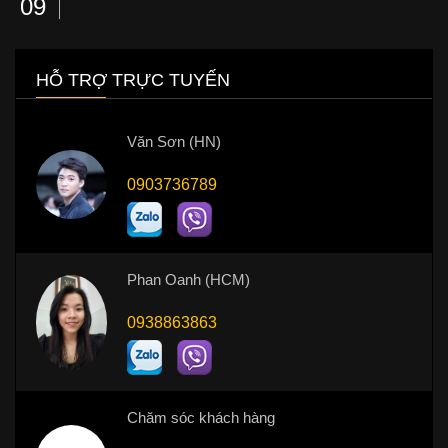
09
HỖ TRỢ TRỰC TUYẾN
Văn Sơn (HN)
0903736789
Phan Oanh (HCM)
0938863863
Chăm sóc khách hàng