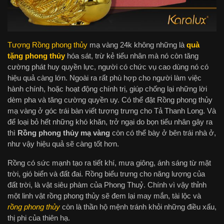
Tượng Rồng phong thủy
mạ vàng 24k không những là
quà
tặng phong thủy
hóa sát, trừ kẻ tiểu nhân mà nó còn tăng
cường phát huy quyền lực, người có chức vụ cao dùng nó có
hiệu quả càng lớn. Ngoài ra rất phù hợp cho người làm việc
hành chính, hoặc hoạt động chính trị, giúp chống lại những lời
dèm pha và tăng cường quyền uy. Có thể đặt Rồng phong thủy
mạ vàng ở góc trái bàn viết tượng trưng cho Tả Thanh Long. Và
để loại bỏ hết những khó khăn, trở ngại do bọn tiểu nhân gây ra
thì
Rồng phong thủy mạ vàng
còn có thể bày ở bên trái nhà ở,
như vậy hiệu quả sẽ càng tốt hơn.
Rồng có sức mạnh tạo ra tiết khí, mưa giông, ánh sáng từ mặt
trời, gió biển và đất đai. Rồng biểu trưng cho năng lượng của
đất trời, là vật siêu phàm của Phong Thuỷ. Chính vì vậy thỉnh
một linh vật rồng phong thủy sẽ đem lại may mắn, tài lộc và
rồng phong thủy
còn là thần hộ mệnh tránh khỏi những điều xấu,
thị phi của thiên hạ.