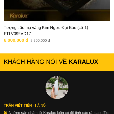
Tượng trâu mạ vàng Kim Ngưu Đại Bảo (cỡ 1) -
FTLV095VD17
6.000.000 đ
8.500.000 đ
KHÁCH HÀNG NÓI VỀ
KARALUX
TRẦN VIỆT TIẾN -
HÀ NỘI
Những sản phẩm từ Karalux luôn có độ tinh xảo rất cao, độc