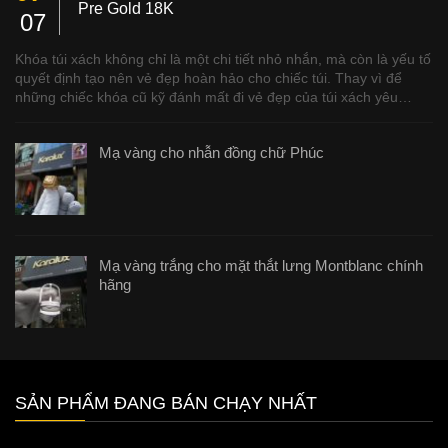
Pre Gold 18K
07
Khóa túi xách không chỉ là một chi tiết nhỏ nhắn, mà còn là yếu tố
quyết định tạo nên vẻ đẹp hoàn hảo cho chiếc túi. Thay vì để
những chiếc khóa cũ kỹ đánh mất đi vẻ đẹp của túi xách yêu…
Mạ vàng cho nhẫn đồng chữ Phúc
Mạ vàng trắng cho mặt thắt lưng Montblanc chính
hãng
SẢN PHẨM ĐANG BÁN CHẠY NHẤT