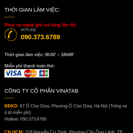
THỜI GIAN LÀM VIỆC:
Phục vụ ngoài giờ vui lòng liên hệ:
HOTLINE
090.373.6789
Thời gian làm việc: 8h30′ – 18h00′
Miễn phí thanh toán thẻ:
CÔNG TY CỔ PHẦN VINATAB
ĐĐKD
:
67 Ô Chợ Dừa, Phường Ô Chợ Dừa, Hà Nội (Trông xe
ô tô miễn phí)
Hotline:
090.373.6789
CN HCM:
218 Nguyễn Cư Trinh, Phường Cầu Ông Lãnh, TP.