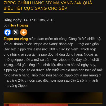
ZIPPO CHÍNH HÃNG MỸ MẠ VÀNG 24K QUÀ
BIẾU TẾT CỰC SANG CHO SẾP
Đăng ngày:
T4, Th12 18th, 2013
bởi
Huy Hoàng
Zippo mạ vàng
niềm đam mêm tột cùng. Cùng “biến” chiếc bật
lửa cũ thành chiếc “
zippo mạ vàng
” đẳng cấp … thật đơn giản.
Đặc biệt Zippo đời la mã mới 100% cực kỳ hiếm. Thích hợp
cho những ai sưu tầm zippo độc, không đụng hàng. Ngoài ra,
những zippo thời la mã so sánh với zippo mộc đáy số thì chất
lượng, lưỡi gà, tiếng kêu, chất liệu đều hơn hẳn vì ngày nay,
zippo Mỹ mộc số đã được sản xuất với giá bình dân hơn để mở
rộng khách hàng. Tiếp theo nếu bạn có Zippo đời la mã mang đi
mạ vàng 24k thì còn cực độc hơn nữa sau đây 1 số hình ảnh
mạ vàng Zippo :