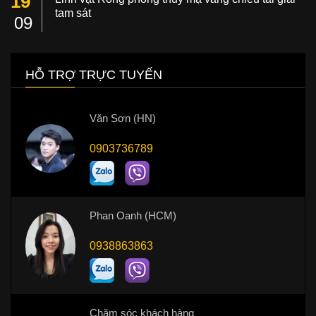
19
tam sát
09
HỖ TRỢ TRỰC TUYẾN
Văn Sơn (HN)
0903736789
Phan Oanh (HCM)
0938863863
Chăm sóc khách hàng