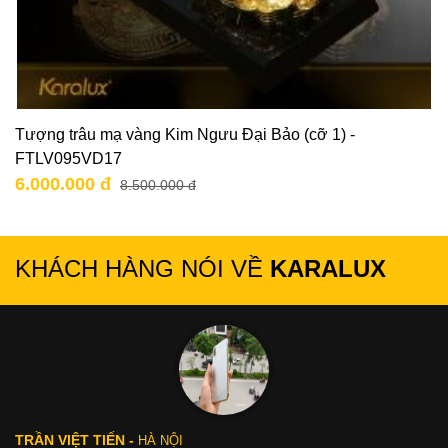
Tượng trâu mạ vàng Kim Ngưu Đại Bảo (cỡ 1) -
FTLV095VD17
6.000.000 đ
8.500.000 đ
KHÁCH HÀNG NÓI VỀ
KARALUX
TRẦN VIỆT TIẾN -
HÀ NỘI