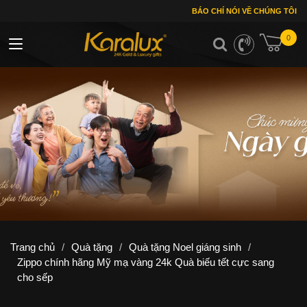
BÁO CHÍ NÓI VỀ CHÚNG TÔI
0
Toggle navigation
Trang chủ
/
Quà tặng
/
Quà tặng Noel giáng sinh
/
Zippo chính hãng Mỹ mạ vàng 24k Quà biếu tết cực sang
cho sếp