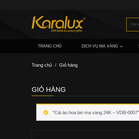
TRANG CHỦ
DỊCH VỤ MẠ VÀNG
Trang chủ
/
Giỏ hàng
GIỎ HÀNG
“Cài áo hoa lan mạ vàng 24K – VDB-0007” 