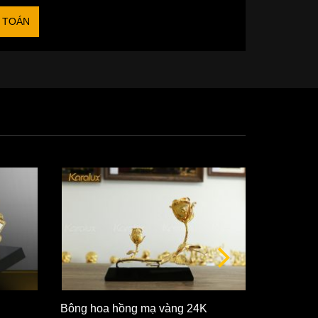
 TOÁN
Bông hoa hồng mạ vàng 24K
Bông hoa