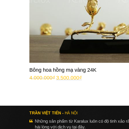
Bông hoa hồng mạ vàng 24K
4.000.000
₫
3.500.000
₫
TRẦN VIỆT TIẾN -
HÀ NỘI
Những sản phẩm từ Karalux luôn có độ tinh xảo rấ
hài lòng với dịch vụ tại đây.