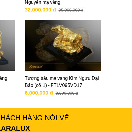
Nguyễn mạ vàng
32.000.000 đ
35.000.000 đ
vàng
Tượng trâu mạ vàng Kim Ngưu Đại
Bảo (cỡ 1) - FTLV095VD17
6.000.000 đ
8.500.000 đ
KHÁCH HÀNG NÓI VỀ
KARALUX