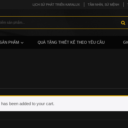
LỊCH SỬ PHÁT TRIỂN KARALUX
TẦM NHÌN, SỨ MỆNH
SẢN PHẨM
QUÀ TẶNG THIẾT KẾ THEO YÊU CẦU
GI
has been added to your cart.