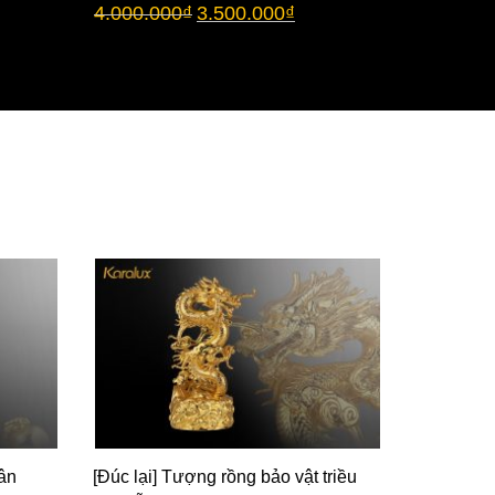
4.000.000
₫
3.500.000
₫
chụp thủy
3.500.00
ân
[Đúc lại] Tượng rồng bảo vật triều