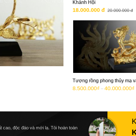
Khánh Hội
18.000.000 đ
20.000.000 đ
Tượng rồng phong thủy mạ 
8.500.000
₫
40.000.000
₫
–
t cao, độc đáo và mới lạ. Tôi hoàn toàn