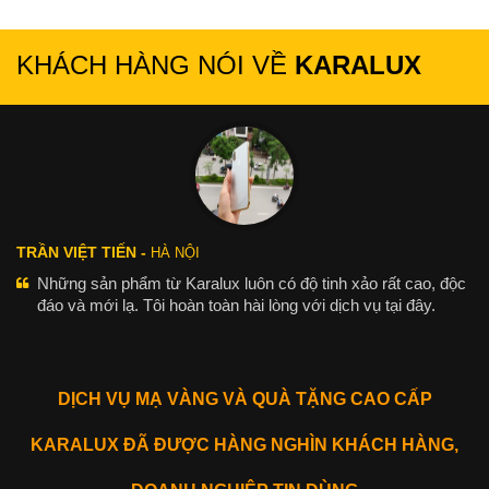
KHÁCH HÀNG NÓI VỀ
KARALUX
TRẦN VIỆT TIẾN -
HÀ NỘI
Những sản phẩm từ Karalux luôn có độ tinh xảo rất cao, độc
đáo và mới lạ. Tôi hoàn toàn hài lòng với dịch vụ tại đây.
DỊCH VỤ MẠ VÀNG VÀ QUÀ TẶNG CAO CẤP
KARALUX ĐÃ ĐƯỢC HÀNG NGHÌN KHÁCH HÀNG,