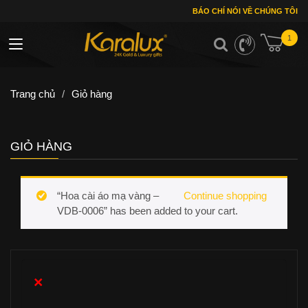
BÁO CHÍ NÓI VỀ CHÚNG TÔI
1
Toggle navigation
Trang chủ
/
Giỏ hàng
GIỎ HÀNG
“Hoa cài áo mạ vàng –
Continue shopping
VDB-0006” has been added to your cart.
×