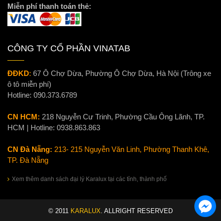
Miễn phí thanh toán thẻ:
CÔNG TY CỔ PHẦN VINATAB
ĐĐKD
:
67 Ô Chợ Dừa, Phường Ô Chợ Dừa, Hà Nội (Trông xe
ô tô miễn phí)
Hotline:
090.373.6789
CN HCM:
218 Nguyễn Cư Trinh, Phường Cầu Ông Lãnh, TP.
HCM | Hotline:
0938.863.863
CN Đà Nẵng:
213- 215 Nguyễn Văn Linh, Phường Thanh Khê,
TP. Đà Nẵng
Xem thêm danh sách đại lý Karalux tại các tỉnh, thành phố
© 2011
KARALUX
. ALLRIGHT RESERVED