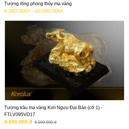
Tượng rồng phong thủy mạ vàng
8.500.000
₫
40.000.000
₫
–
Tượng trâu mạ vàng Kim Ngưu Đại Bảo (cỡ 1) -
FTLV095VD17
6.000.000 đ
8.500.000 đ