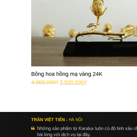
Bông hoa hồng mạ vàng 24K
4.000.000
₫
3.500.000
₫
TRẦN VIỆT TIẾN -
HÀ NỘI
Những sản phẩm từ Karalux luôn có độ tinh xảo rấ
hài lòng với dịch vụ tại đây.