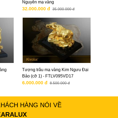
Nguyễn mạ vàng
32.000.000 đ
35.000.000 đ
vàng
Tượng trâu mạ vàng Kim Ngưu Đại
Bảo (cỡ 1) - FTLV095VD17
6.000.000 đ
8.500.000 đ
KHÁCH HÀNG NÓI VỀ
KARALUX