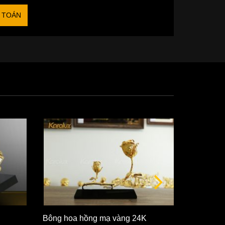
 TOÁN
Bông hoa hồng mạ vàng 24K
Bông hoa