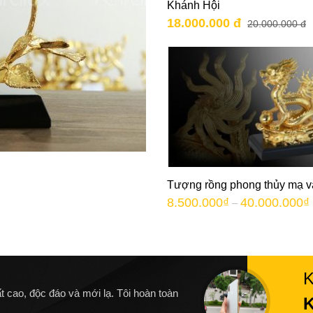
Khánh Hội
18.000.000 đ
20.000.000 đ
Tượng rồng phong thủy mạ 
8.500.000
₫
40.000.000
₫
–
t cao, độc đáo và mới lạ. Tôi hoàn toàn