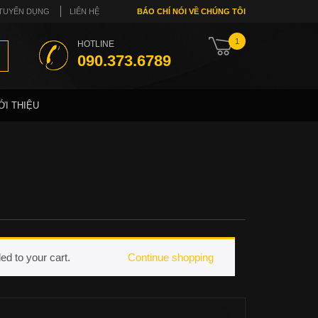
TUYỂN DỤNG
LIÊN HỆ
BÁO CHÍ NÓI VỀ CHÚNG TÔI
1
HOTLINE
090.373.6789
ỚI THIỆU
d to your cart.
Continue shopping