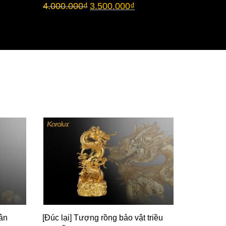
4.000.000
₫
3.500.000
₫
chụp thủy
3.500.00
ân
[Đúc lại] Tượng rồng bảo vật triều