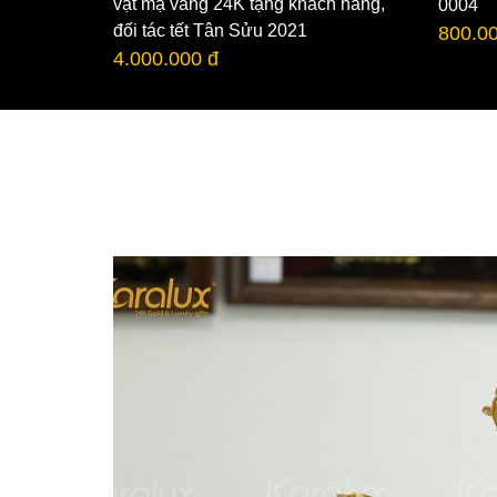
vật mạ vàng 24K tặng khách hàng,
0004
đối tác tết Tân Sửu 2021
800.0
4.000.000 đ