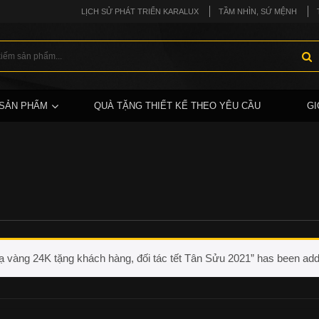
LỊCH SỬ PHÁT TRIỂN KARALUX
TẦM NHÌN, SỨ MỆNH
SẢN PHẨM
QUÀ TẶNG THIẾT KẾ THEO YÊU CẦU
GI
 vàng 24K tặng khách hàng, đối tác tết Tân Sửu 2021” has been adde