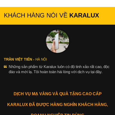
KHÁCH HÀNG NÓI VỀ
KARALUX
TRẦN VIỆT TIẾN -
HÀ NỘI
Những sản phẩm từ Karalux luôn có độ tinh xảo rất cao, độc
đáo và mới lạ. Tôi hoàn toàn hài lòng với dịch vụ tại đây.
DỊCH VỤ MẠ VÀNG VÀ QUÀ TẶNG CAO CẤP
KARALUX ĐÃ ĐƯỢC HÀNG NGHÌN KHÁCH HÀNG,