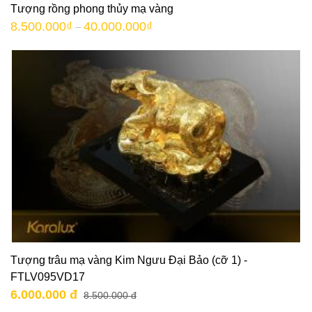
Tượng rồng phong thủy mạ vàng
8.500.000
₫
40.000.000
₫
–
Tượng trâu mạ vàng Kim Ngưu Đại Bảo (cỡ 1) -
FTLV095VD17
6.000.000 đ
8.500.000 đ