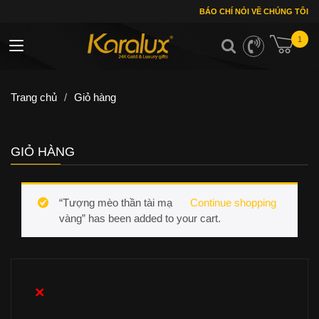
BÁO CHÍ NÓI VỀ CHÚNG TÔI
1
Toggle navigation
Trang chủ
/
Giỏ hàng
GIỎ HÀNG
“Tượng mèo thần tài mạ
Continue shopping
vàng” has been added to your cart.
×