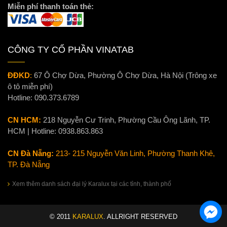
Miễn phí thanh toán thẻ:
CÔNG TY CỔ PHẦN VINATAB
ĐĐKD
:
67 Ô Chợ Dừa, Phường Ô Chợ Dừa, Hà Nội (Trông xe
ô tô miễn phí)
Hotline:
090.373.6789
CN HCM:
218 Nguyễn Cư Trinh, Phường Cầu Ông Lãnh, TP.
HCM | Hotline:
0938.863.863
CN Đà Nẵng:
213- 215 Nguyễn Văn Linh, Phường Thanh Khê,
TP. Đà Nẵng
Xem thêm danh sách đại lý Karalux tại các tỉnh, thành phố
© 2011
KARALUX
. ALLRIGHT RESERVED