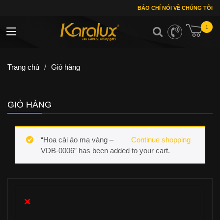
BÁO CHÍ NÓI VỀ CHÚNG TÔI
1
Toggle navigation
Trang chủ
/
Giỏ hàng
GIỎ HÀNG
“Hoa cài áo mạ vàng –
Continue shopping
VDB-0006” has been added to your cart.
×