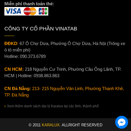
Miễn phí thanh toán thẻ:
CÔNG TY CỔ PHẦN VINATAB
ĐĐKD
:
67 Ô Chợ Dừa, Phường Ô Chợ Dừa, Hà Nội (Trông xe
ô tô miễn phí)
Hotline:
090.373.6789
CN HCM:
218 Nguyễn Cư Trinh, Phường Cầu Ông Lãnh, TP.
HCM | Hotline:
0938.863.863
CN Đà Nẵng:
213- 215 Nguyễn Văn Linh, Phường Thanh Khê,
TP. Đà Nẵng
Xem thêm danh sách đại lý Karalux tại các tỉnh, thành phố
© 2011
KARALUX
. ALLRIGHT RESERVED