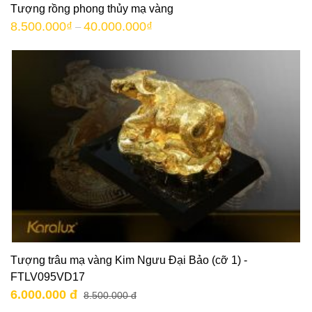
Tượng rồng phong thủy mạ vàng
8.500.000
₫
40.000.000
₫
–
Tượng trâu mạ vàng Kim Ngưu Đại Bảo (cỡ 1) -
FTLV095VD17
6.000.000 đ
8.500.000 đ