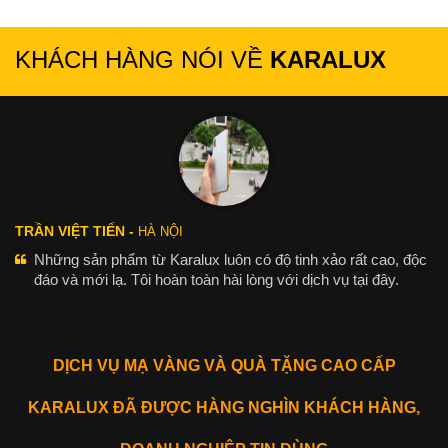
KHÁCH HÀNG NÓI VỀ
KARALUX
TRẦN VIỆT TIẾN -
HÀ NỘI
Những sản phẩm từ Karalux luôn có độ tinh xảo rất cao, độc
đáo và mới lạ. Tôi hoàn toàn hài lòng với dịch vụ tại đây.
DỊCH VỤ MẠ VÀNG VÀ QUÀ TẶNG CAO CẤP
KARALUX ĐÃ ĐƯỢC HÀNG NGHÌN KHÁCH HÀNG,