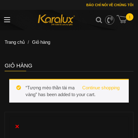
BÁO CHÍ NÓI VỀ CHÚNG TÔI
1
Toggle navigation
Trang chủ
/
Giỏ hàng
GIỎ HÀNG
“Tượng mèo thần tài mạ
Continue shopping
vàng” has been added to your cart.
×