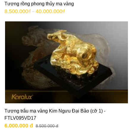
Tượng rồng phong thủy mạ vàng
8.500.000
₫
40.000.000
₫
–
Tượng trâu mạ vàng Kim Ngưu Đại Bảo (cỡ 1) -
FTLV095VD17
6.000.000 đ
8.500.000 đ