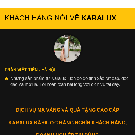
KHÁCH HÀNG NÓI VỀ
KARALUX
TRẦN VIỆT TIẾN -
HÀ NỘI
Những sản phẩm từ Karalux luôn có độ tinh xảo rất cao, độc
đáo và mới lạ. Tôi hoàn toàn hài lòng với dịch vụ tại đây.
DỊCH VỤ MẠ VÀNG VÀ QUÀ TẶNG CAO CẤP
KARALUX ĐÃ ĐƯỢC HÀNG NGHÌN KHÁCH HÀNG,