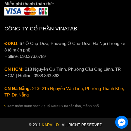
Miễn phí thanh toán thẻ:
CÔNG TY CỔ PHẦN VINATAB
ĐĐKD
:
67 Ô Chợ Dừa, Phường Ô Chợ Dừa, Hà Nội (Trông xe
ô tô miễn phí)
Hotline:
090.373.6789
CN HCM:
218 Nguyễn Cư Trinh, Phường Cầu Ông Lãnh, TP.
HCM | Hotline:
0938.863.863
CN Đà Nẵng:
213- 215 Nguyễn Văn Linh, Phường Thanh Khê,
TP. Đà Nẵng
Xem thêm danh sách đại lý Karalux tại các tỉnh, thành phố
© 2011
KARALUX
. ALLRIGHT RESERVED